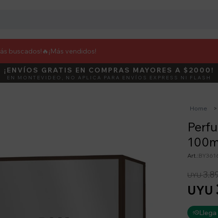
más buscados!🔥
¡Más vendidos!
¡ENVÍOS GRATIS EN COMPRAS MAYORES A $2000!
DEBUT
ACTIVÁ E
EN MONTEVIDEO, NO APLICA PARA ENVÍOS EXPRESS NI FLASH
Home
Perf
100m
BY361
3.8
UYU
UYU
Llega