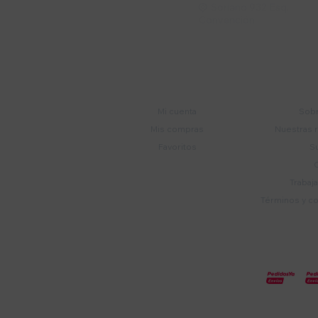
Soriano 932 Esq.

Convención
Cuenta
E
Mi cuenta
Sobr
Mis compras
Nuestras 
Favoritos
S
Trabaj
Términos y c
© Copyright 2026 / Electroventas