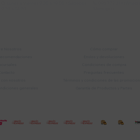
Lunes a Viernes 9:30 a 19:00 / Sábados
095 772 214 (Whatsa


9:30 a 14:00
Mensajes)
mpresa
Compra
e Nosotros
Cómo comprar
recomendaciones
Envíos y devoluciones
ucursales
Condiciones de compra
Contacto
Preguntas frecuentes
a con nosotros
Términos y condiciones de las promocio
ondiciones generales
Garantía de Productos y Partes