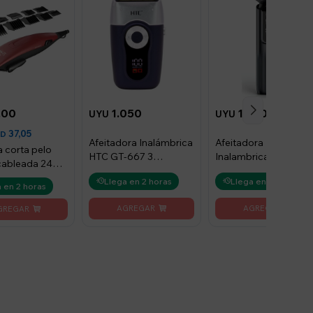
,00
1.050
1.290
UYU
UYU
37,05
SD
Afeitadora Inalámbrica
Afeitadora Htc
 corta pelo
HTC GT-667 3
Inalambrica Modelo
ableada 24
velocidades azul
Gt-600
 Rojo
Llega en 2 horas
Llega en 2 horas
 en 2 horas