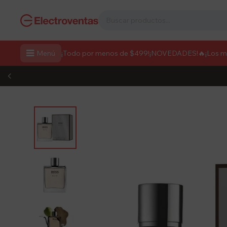

Menú
¡Todo por menos de $499!
¡NOVEDADES!
🔥¡Los 