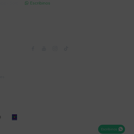
pp - Solo
Escribinos

Seguinos



nes
Escribinos