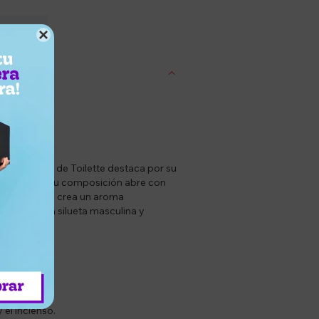
entrega

ragancia Eau de Toilette destaca por su
tenticidad. Su composición abre con
 de vainilla, crea un aroma
e emula una silueta masculina y
ales.
 el incienso.