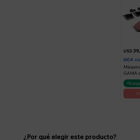
39
USD
U
Máquina
GAMA c
piezas -
Llega
¿Por qué elegir este producto?