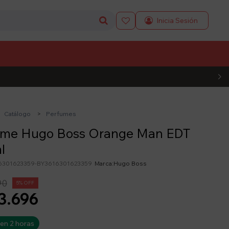

L CÓDIGO
Catálogo
Perfumes
ume Hugo Boss Orange Man EDT
l
6301623359-BY3616301623359
Hugo Boss
90
5
3.696
 en 2 horas