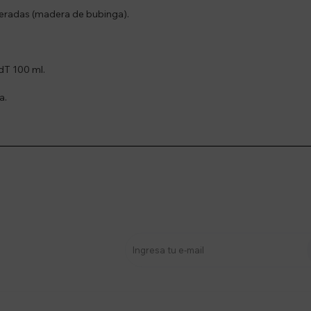
deradas (madera de bubinga).
dT 100 ml.
a.
stro newsletter
s y más