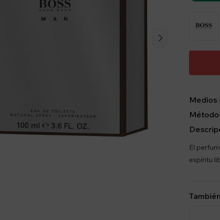
Medios 
Métodos
Descrip
El perfum
espíritu l
También