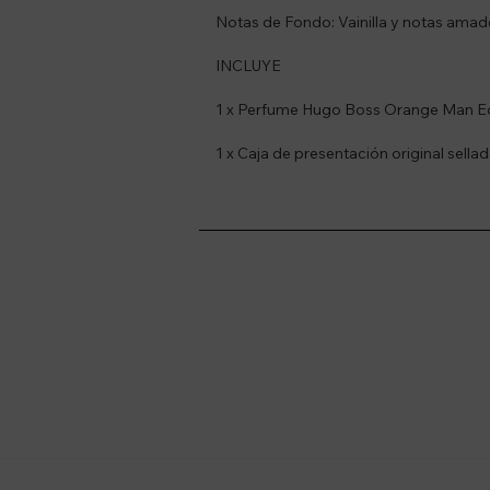
Notas de Fondo: Vainilla y notas ama
INCLUYE
1 x Perfume Hugo Boss Orange Man E
1 x Caja de presentación original sellad
Suscríbete a nue
Recibí ofertas, novedade