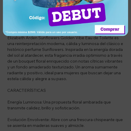
CÓDIGO
BG85805378608
DESCRIPCIÓN
Elizabeth Arden Sunflowers Golden Vibe Eau de Toilette es
una reinterpretación moderna, cálida y luminosa del clásico e
histórico perfume Sunflowers. Inspirada en la energía dorada
del sol al atardecer, esta fragancia irradia optimismo a través
de un bouquet floral enriquecido con notas cítricas vibrantes
y un fondo amaderado texturizado. Un aroma sumamente
radiante y positivo, ideal para mujeres que buscan dejar una
estela cálida y alegre a su paso.
CARACTERÍSTICAS
Energía Luminosa: Una propuesta floral ambarada que
transmite calidez, brillo y sofisticación.
Evolución Envolvente: Abre con una frescura chispeante que
se asienta en maderas suaves y almizcle.