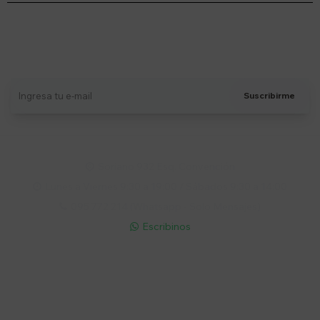
Suscríbete a nuestro newsletter
Recibí ofertas, novedades y más
Suscribirme
Soriano 932 Esq. Convención

Lunes a Viernes 9:30 a 19:00 / Sábados 9:30 a 14:00

095 772 214 (Whatsapp - Solo Mensajes)

Escribinos

Cuenta
Empresa