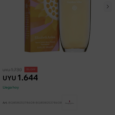
1.730
UYU
5
1.644
UYU
Llega hoy
BG85805378608-BG85805378608