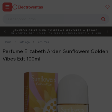


¡ENVÍOS GRATIS EN COMPRAS MAYORES A $2000!
DEBUT
ACTIVÁ EL CÓDIGO
EN MONTEVIDEO, NO APLICA PARA ENVÍOS EXPRESS NI FLASH
Home
Catálogo
Perfumes
Perfume Elizabeth Arden Sunflowers Golden
Vibes Edt 100ml