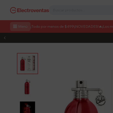

Menú
¡Todo por menos de $499!
¡NOVEDADES!
🔥¡Los 