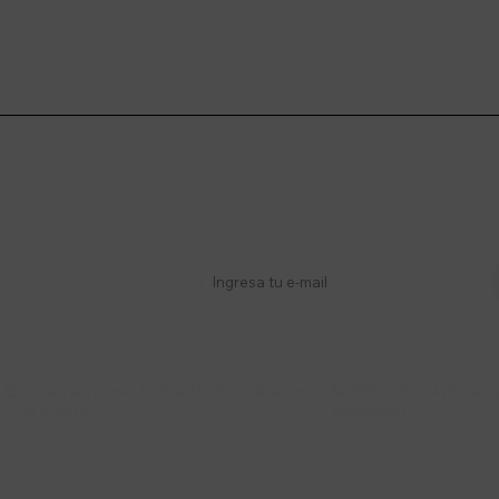
stro newsletter
s y más
Lunes a Viernes 9:30 a 19:00 / Sábados
095 772 214 (Whatsa


9:30 a 14:00
Mensajes)