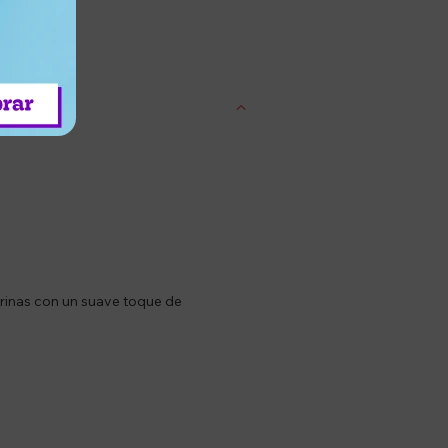
entrega
inas con un suave toque de