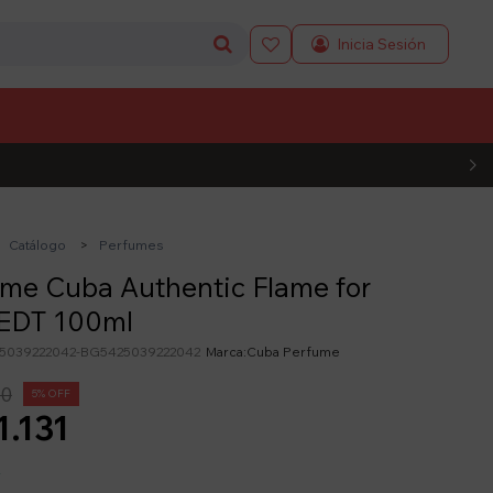

L CÓDIGO
Catálogo
Perfumes
me Cuba Authentic Flame for
EDT 100ml
5039222042-BG5425039222042
Cuba Perfume
90
5
1.131
y