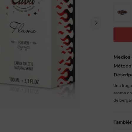
Medios 
Métodos
Descrip
Una frag
aroma co
de berga
También