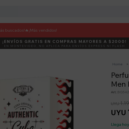
más buscados!🔥
¡Más vendidos!
¡ENVÍOS GRATIS EN COMPRAS MAYORES A $2000!
DEBUT
ACTIVÁ E
EN MONTEVIDEO, NO APLICA PARA ENVÍOS EXPRESS NI FLASH
Home
Perfu
Men 
BG542
1.1
UYU
UYU
Llega ho