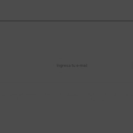
stro newsletter
s y más
Lunes a Viernes 9:30 a 19:00 / Sábados
095 772 214 (Whatsa


9:30 a 14:00
Mensajes)
mpresa
Compra