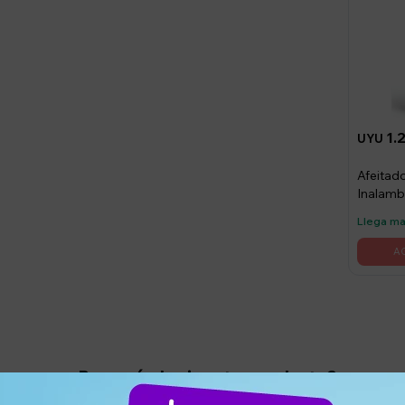
1.
UYU
Afeitad
Inalamb
Gt-600
Llega m
¿Por qué elegir este producto?