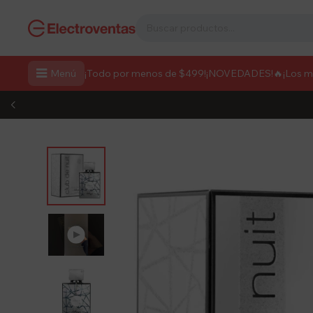

Menú
¡Todo por menos de $499!
¡NOVEDADES!
🔥¡Los 