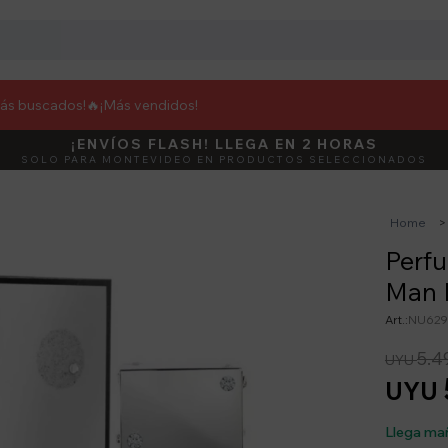
más buscados!🔥
¡Más vendidos!
¡ENVÍOS FLASH! LLEGA EN 2 HORAS
DEBUT
ACTIVÁ E
SOLO PARA MONTEVIDEO EN PRODUCTOS SELECCIONADOS
Home
Perfu
Man 
NU629
5.4
UYU
UYU
Llega ma