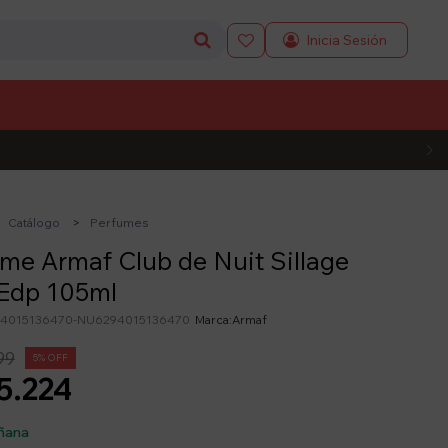

L CÓDIGO
Catálogo
Perfumes
me Armaf Club de Nuit Sillage
Edp 105ml
4015136470-NU6294015136470
Armaf
99
5
5.224
ñana