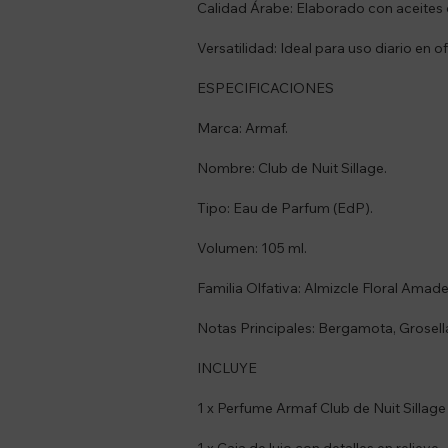
Calidad Árabe: Elaborado con aceites d
Versatilidad: Ideal para uso diario en o
ESPECIFICACIONES
Marca: Armaf.
Nombre: Club de Nuit Sillage.
Tipo: Eau de Parfum (EdP).
Volumen: 105 ml.
Familia Olfativa: Almizcle Floral Amad
Notas Principales: Bergamota, Grosella
INCLUYE
1 x Perfume Armaf Club de Nuit Sillage
1 x Caja de lujo con detalles en relieve.