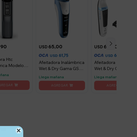
290
65,00
65,00
USD
USD
61,75
61,75
USD
USD
ora Htc
Afeitadora Inalámbrica
Afeitadora Inalámbri
rica Modelo
Wet & Dry Gama GSH
Wet & Dry Gama G-
987 Sport USB
Blade USB
añana
Llega mañana
Llega mañana
