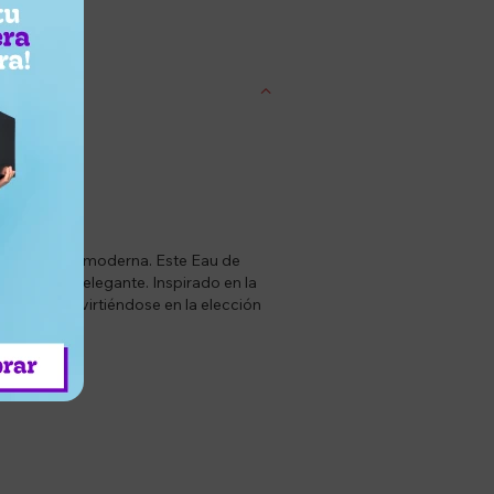
entrega
 sofisticación moderna. Este Eau de
undamente elegante. Inspirado en la
illage), convirtiéndose en la elección
do.