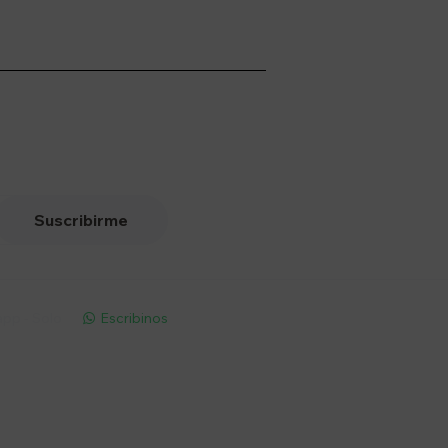
Suscribirme
pp - Solo
Escribinos

Seguinos