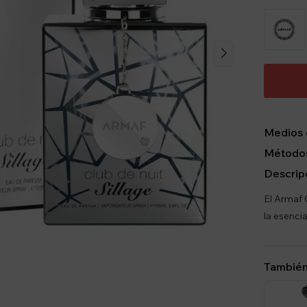
Medios 
Métodos
Descrip
El Armaf 
la esencia
También