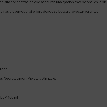
e alta concentración que aseguran una fijación excepcional en la piel
ficinas o eventos al aire libre donde se busca proyectar pulcritud.
erado.
s Negras, Limón, Violeta y Almizcle.
 EdP 105 ml.