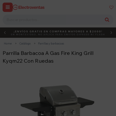


¡ENVÍOS GRATIS EN COMPRAS MAYORES A $2000!
DEBUT
ACTIVÁ EL CÓDIGO
EN MONTEVIDEO, NO APLICA PARA ENVÍOS EXPRESS NI FLASH
Home
Catálogo
Parrillas y barbacoas
Parrilla Barbacoa A Gas Fire King Grill
Kyqm22 Con Ruedas