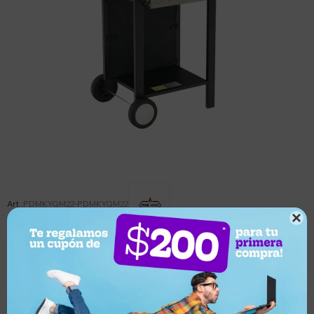
PDMKYQM22-PDMKYQM22

Este artículo está agotado.