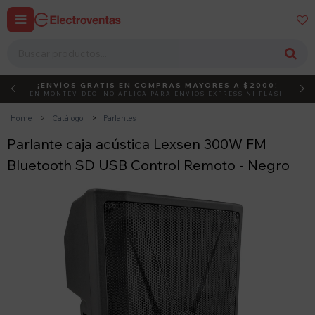


¡ENVÍOS GRATIS EN COMPRAS MAYORES A $2000!
DEBUT
ACTIVÁ EL CÓDIGO
EN MONTEVIDEO, NO APLICA PARA ENVÍOS EXPRESS NI FLASH
Home
Catálogo
Parlantes
Parlante caja acústica Lexsen 300W FM
Bluetooth SD USB Control Remoto - Negro