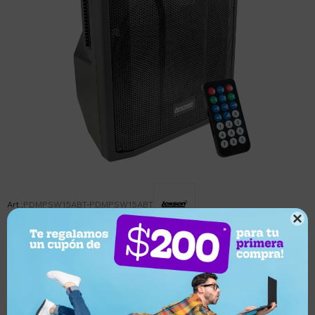
PDMPSW15ABT-PDMPSW15ABT

Este artículo está agotado.