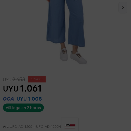
2.653
UYU
60
1.061
UYU
1.008
UYU
Llega en 2 horas
UFO-AD-12054-UFO-AD-12054