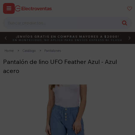


¡ENVÍOS GRATIS EN COMPRAS MAYORES A $2000!
DEBUT
ACTIVÁ EL CÓDIGO
EN MONTEVIDEO, NO APLICA PARA ENVÍOS EXPRESS NI FLASH
Home
Catálogo
Pantalones
Pantalón de lino UFO Feather Azul - Azul
acero