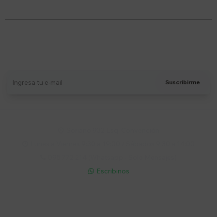
Suscríbete a nuestro newsletter
Recibí ofertas, novedades y más
Suscribirme
Soriano 932 Esq. Convención

Lunes a Viernes 9:30 a 19:00 / Sábados 9:30 a 14:00

095 772 214 (Whatsapp - Solo Mensajes)

Escribinos

Cuenta