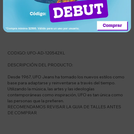
Compra segura
cambio
entrega
Descripción
CODIGO: UFO-AD-120542XL
DESCRIPCIÓN DEL PRODUCTO:
Desde 1967, UFO Jeans ha tomado los nuevos estilos como
base para adaptarse y reinventarse a través del tiempo.
Utilizando la música, las artes y las ideologías
contemporáneas como inspiración, UFO es tan única como
las personas que la prefieren.
RECOMENDAMOS REVISAR LA GUIA DE TALLES ANTES
DE COMPRAR