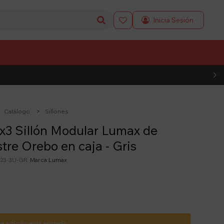

L CÓDIGO
Catálogo
Sillones
x3 Sillón Modular Lumax de
tre Orebo en caja - Gris
23-3U-GR
Lumax
te artículo está agotado.