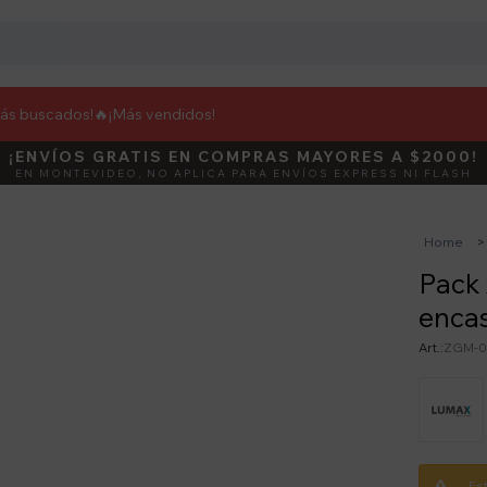
más buscados!🔥
¡Más vendidos!
¡ENVÍOS GRATIS EN COMPRAS MAYORES A $2000!
DEBUT
ACTIVÁ E
EN MONTEVIDEO, NO APLICA PARA ENVÍOS EXPRESS NI FLASH
Home
Pack 
encas
ZGM-0
Es