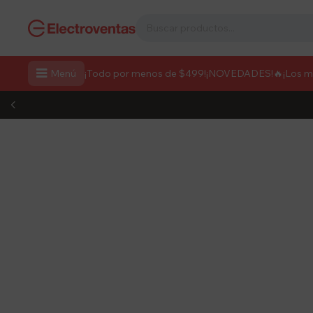

Menú
¡Todo por menos de $499!
¡NOVEDADES!
🔥¡Los 