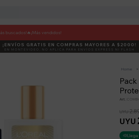
más buscados!🔥
¡Más vendidos!
¡ENVÍOS GRATIS EN COMPRAS MAYORES A $2000!
DEBUT
ACTIVÁ E
EN MONTEVIDEO, NO APLICA PARA ENVÍOS EXPRESS NI FLASH
Home
Pack 
Prote
COMB
2.8
UYU
UYU
Llega