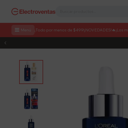

Menú
¡Todo por menos de $499!
¡NOVEDADES!
🔥¡Los 