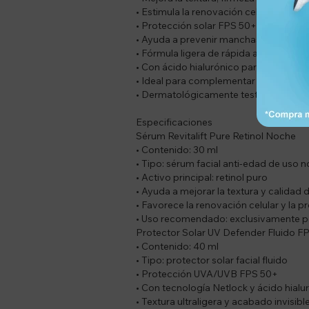
• Estimula la renovación celular y la 
• Protección solar FPS 50+ de amplio
• Ayuda a prevenir manchas solares y 
• Fórmula ligera de rápida absorción.
• Con ácido hialurónico para una mayor
• Ideal para complementar tratamientos
• Dermatológicamente testeado.
Especificaciones
Sérum Revitalift Pure Retinol Noche
• Contenido: 30 ml
• Tipo: sérum facial anti-edad de uso 
• Activo principal: retinol puro
• Ayuda a mejorar la textura y calidad d
• Favorece la renovación celular y la 
• Uso recomendado: exclusivamente p
Protector Solar UV Defender Fluido F
• Contenido: 40 ml
• Tipo: protector solar facial fluido
• Protección UVA/UVB FPS 50+
• Con tecnología Netlock y ácido hialu
• Textura ultraligera y acabado invisibl