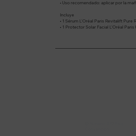
• Uso recomendado: aplicar por la maña
Incluye
• 1 Sérum L'Oréal Paris Revitalift Pure
• 1 Protector Solar Facial L'Oréal Par
Suscríbete a nue
Recibí ofertas, novedade
Soriano 932 Esq.

Convención