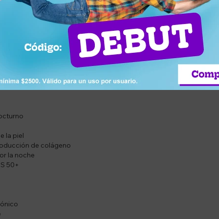
producción de colágeno.
 espectro UVA/UVB.
signos de envejecimiento prematuro.
 hidratación.
 con retinol.
nocturno
e la piel
producción de colágeno
or la noche
PS 50+
rónico
e