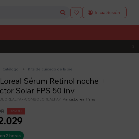

L CÓDIGO
Catálogo
Kits de cuidado de la piel
Loreal Sérum Retinol noche +
ctor Solar FPS 50 inv
OLOREALPA7-COMBOLOREALPA7
Loreal Paris
98
30
2.029
 en 2 horas