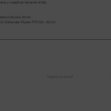
na y reaplicar durante el día
 Retinol Noche 30 ml
is UV Defender Fluido FPS 50+ 40 ml
stro newsletter
s y más
Lunes a Viernes 9:30 a 19:00 / Sábados
095 772 214 (Whatsa


9:30 a 14:00
Mensajes)