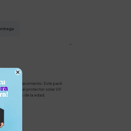
entrega

del fotoenvejecimiento. Este pack
l, junto con el protector solar UV
 prematuros de la edad.