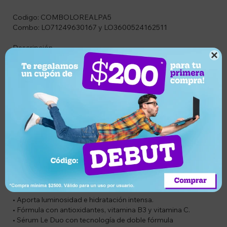
Codigo: COMBOLOREALPA5
Combo: LO71249630167 y LO3600524162511
Descripción

Potenciá tu rutina anti-edad con este exclusivo pack de
sérums Age Perfect de L'Oréal Paris. La combinación del
Sérum Midnight, formulado con un complejo antioxidante de
acción nocturna, y el innovador Sérum Le Duo, enriquecido
con péptidos tipo colágeno y vitaminas B3 y C, ayuda a
combatir múltiples signos del envejecimiento, mejorando la
firmeza, luminosidad e hidratación de la piel.
Ideal para quienes buscan una piel visiblemente más joven,
uniforme y radiante.
Características
• Rutina avanzada de sérums anti-edad.
• Ayuda a reducir arrugas y líneas de expresión.
• Mejora la firmeza y elasticidad de la piel.
• Favorece la renovación celular durante la noche.
• Aporta luminosidad e hidratación intensa.
• Fórmula con antioxidantes, vitamina B3 y vitamina C.
• Sérum Le Duo con tecnología de doble fórmula