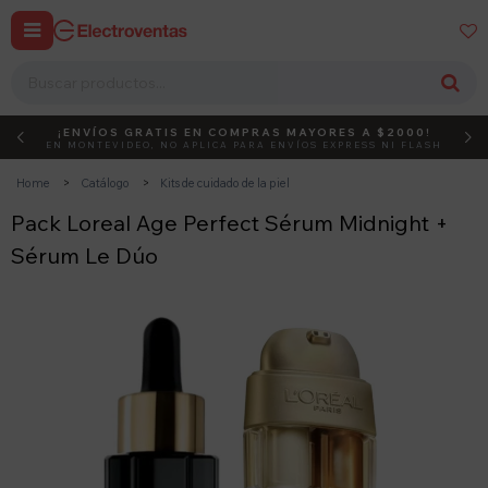


¡ENVÍOS GRATIS EN COMPRAS MAYORES A $2000!
DEBUT
ACTIVÁ EL CÓDIGO
EN MONTEVIDEO, NO APLICA PARA ENVÍOS EXPRESS NI FLASH
Home
Catálogo
Kits de cuidado de la piel
Pack Loreal Age Perfect Sérum Midnight +
Sérum Le Dúo