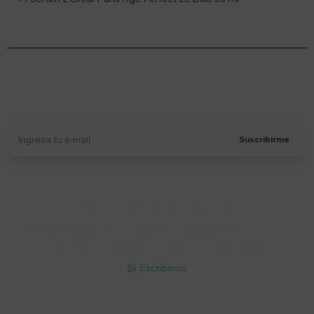
Suscríbete a nuestro newsletter
Recibí ofertas, novedades y más
Suscribirme
Soriano 932 Esq. Convención

Lunes a Viernes 9:30 a 19:00 / Sábados 9:30 a 14:00

095 772 214 (Whatsapp - Solo Mensajes)

Escribinos

Cuenta