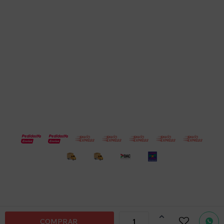
Empresa
Compra
Seguinos
© Copyright 2026 / Electroventas
Por
consultas

COMPRAR
no dudes