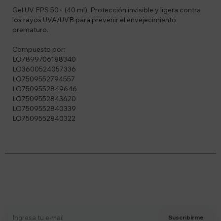
Gel UV FPS 50+ (40 ml): Protección invisible y ligera contra
los rayos UVA/UVB para prevenir el envejecimiento
prematuro.
Compuesto por:
LO7899706188340
LO3600524057336
LO7509552794557
LO7509552849646
LO7509552843620
LO7509552840339
LO7509552840322
Suscríbete a nuestro newsletter
Recibí ofertas, novedades y más
Suscribirme