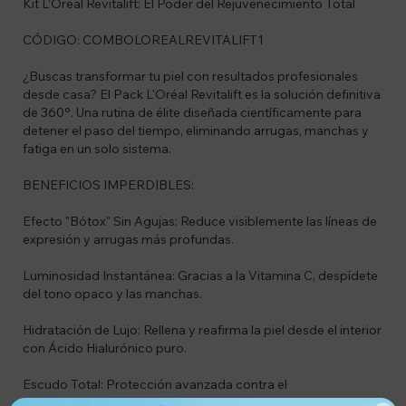
Kit L'Oréal Revitalift: El Poder del Rejuvenecimiento Total
CÓDIGO: COMBOLOREALREVITALIFT1
¿Buscas transformar tu piel con resultados profesionales
desde casa? El Pack L'Oréal Revitalift es la solución definitiva
de 360°. Una rutina de élite diseñada científicamente para
detener el paso del tiempo, eliminando arrugas, manchas y
fatiga en un solo sistema.
BENEFICIOS IMPERDIBLES:
Efecto "Bótox" Sin Agujas: Reduce visiblemente las líneas de
expresión y arrugas más profundas.
Luminosidad Instantánea: Gracias a la Vitamina C, despídete
del tono opaco y las manchas.
Hidratación de Lujo: Rellena y reafirma la piel desde el interior
con Ácido Hialurónico puro.
Escudo Total: Protección avanzada contra el
fotoenvejecimiento con FPS 50+.