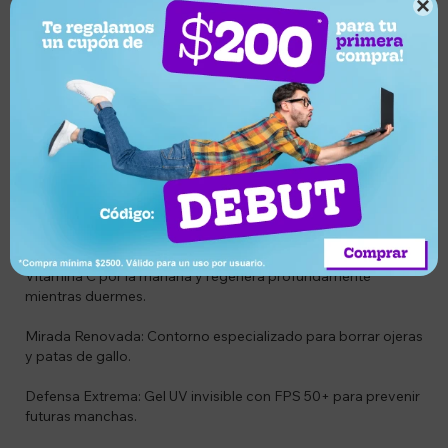

CIENCIA APLICADA A TU BELLEZA (Especificaciones)
Cada paso ha sido formulado para trabajar en sinergia
perfecta:
Limpieza Profunda: Gel Hidratante con Ácido Hialurónico
que prepara tu piel sin resecarla.
Doble Poder de Sérums: El Retinol Puro renueva la textura
nocturna, mientras el Ácido Hialurónico voluminiza tu rostro.
Día y Noche: Hidratación inteligente que ilumina con
Vitamina C por la mañana y regenera profundamente
mientras duermes.
Mirada Renovada: Contorno especializado para borrar ojeras
y patas de gallo.
Defensa Extrema: Gel UV invisible con FPS 50+ para prevenir
futuras manchas.