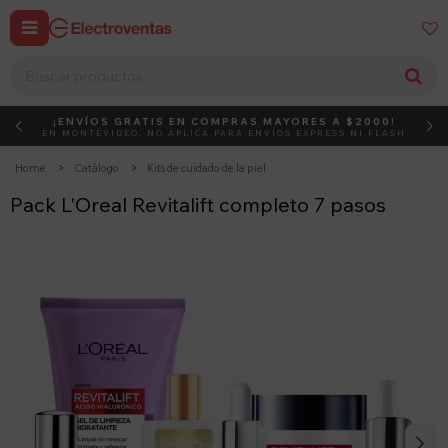


¡ENVÍOS GRATIS EN COMPRAS MAYORES A $2000!
DEBUT
ACTIVÁ EL CÓDIGO
EN MONTEVIDEO, NO APLICA PARA ENVÍOS EXPRESS NI FLASH
Home
Catálogo
Kits de cuidado de la piel
Pack L'Oreal Revitalift completo 7 pasos