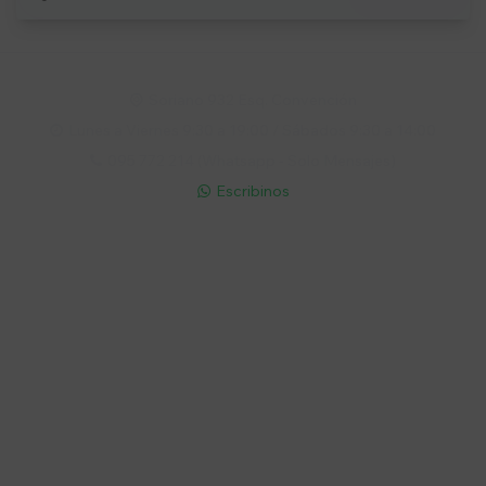
Soriano 932 Esq. Convención

Lunes a Viernes 9:30 a 19:00 / Sábados 9:30 a 14:00

095 772 214 (Whatsapp - Solo Mensajes)

Escribinos

Cuenta
Empresa
Compra
Seguinos