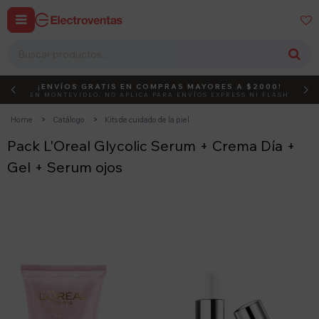


¡ENVÍOS GRATIS EN COMPRAS MAYORES A $2000!
DEBUT
ACTIVÁ EL CÓDIGO
EN MONTEVIDEO, NO APLICA PARA ENVÍOS EXPRESS NI FLASH
Home
Catálogo
Kits de cuidado de la piel
Pack L'Oreal Glycolic Serum + Crema Día +
Gel + Serum ojos