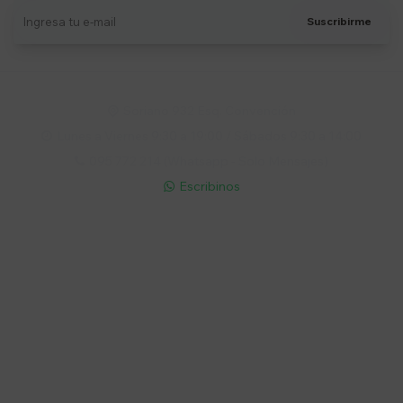
Suscribirme
Soriano 932 Esq. Convención

Lunes a Viernes 9:30 a 19:00 / Sábados 9:30 a 14:00

095 772 214 (Whatsapp - Solo Mensajes)

Escribinos

Cuenta
Empresa
Compra
Seguinos