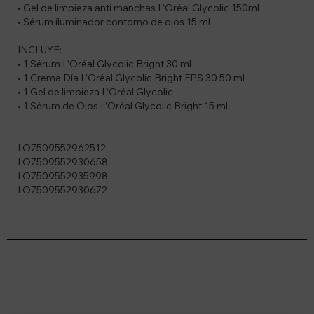
• Gel de limpieza anti manchas L’Oréal Glycolic 150ml
• Sérum iluminador contorno de ojos 15 ml
INCLUYE:
• 1 Sérum L’Oréal Glycolic Bright 30 ml
• 1 Crema Día L’Oréal Glycolic Bright FPS 30 50 ml
• 1 Gel de limpieza L’Oréal Glycolic
• 1 Sérum de Ojos L’Oréal Glycolic Bright 15 ml
LO7509552962512
LO7509552930658
LO7509552935998
LO7509552930672
Suscríbete a nuestro newsletter
Recibí ofertas, novedades y más