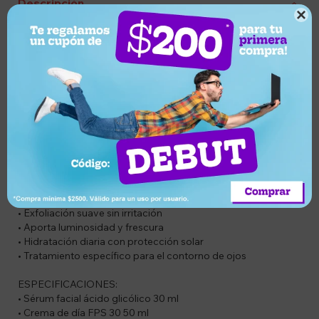
Descripción

CÓDIGO: COMBOGLYCOLIC3
DESCRIPCIÓN DEL PRODUCTO:
El combo L’Oréal Glycolic Bright de 4 pasos ofrece una
rutina facial avanzada para combatir manchas oscuras,
mejorar la luminosidad y revitalizar la mirada. Con ácido
glicólico, este tratamiento unifica el tono, renueva la piel y
aporta una apariencia visiblemente más radiante desde la
primera semana.
CARACTERÍSTICAS:
• Reduce manchas oscuras y unifica el tono
• Exfoliación suave sin irritación
• Aporta luminosidad y frescura
• Hidratación diaria con protección solar
• Tratamiento específico para el contorno de ojos
ESPECIFICACIONES:
• Sérum facial ácido glicólico 30 ml
• Crema de día FPS 30 50 ml