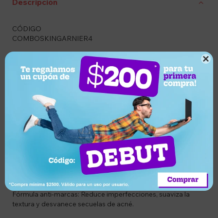
Descripción
CÓDIGO
COMBOSKINGARNIER4
DESCRIPCIÓN

El Pack Garnier Express Aclara Anti-Imperfecciones está
formulado específicamente para pieles con tendencia al
acné u oleosidad. El Sérum combina Vitamina C con ácido
salicílico para tratar puntos negros y marcas, mientras que el
Gel Hidratante aporta la cantidad justa de agua que la piel
necesita sin sumar grasitud, manteniendo el rostro
equilibrado y fresco.
CARACTERÍSTICAS
Efecto matificante: El gel hidrata profundamente
manteniendo la piel libre de brillos molestos.
Fórmula anti-marcas: Reduce imperfecciones, suaviza la
textura y desvanece secuelas de acné.