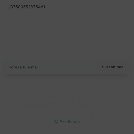
LO7509552875461
Suscríbete a nuestro newsletter
Recibí ofertas, novedades y más
Suscribirme
Soriano 932 Esq. Convención

Lunes a Viernes 9:30 a 19:00 / Sábados 9:30 a 14:00

095 772 214 (Whatsapp - Solo Mensajes)

Escribinos
