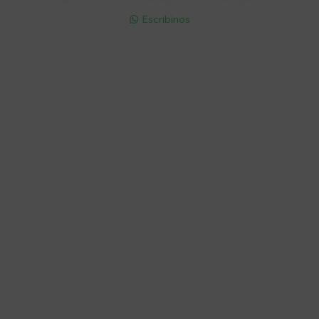
Escribinos

Cuenta
Empresa
Compra
Seguinos
© Copyright 2026 / Electroventas