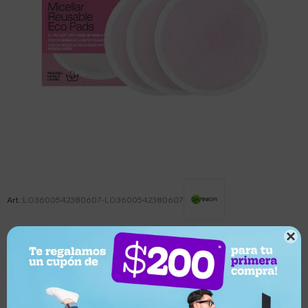
LO3600542380607-LO3600542380607

Este artículo está agotado.