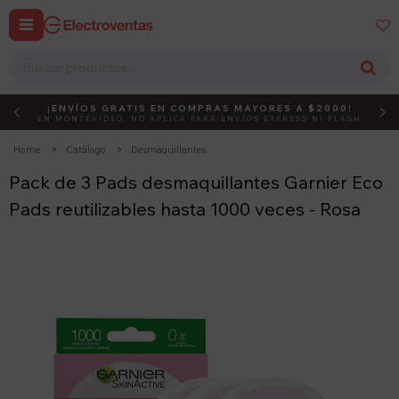


¡ENVÍOS GRATIS EN COMPRAS MAYORES A $2000!
DEBUT
ACTIVÁ EL CÓDIGO
EN MONTEVIDEO, NO APLICA PARA ENVÍOS EXPRESS NI FLASH
Home
Catálogo
Desmaquillantes
Pack de 3 Pads desmaquillantes Garnier Eco
Pads reutilizables hasta 1000 veces - Rosa