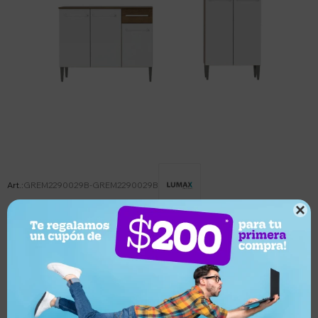
GREM2290029B-GREM2290029B

Este artículo está agotado.