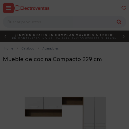


¡ENVÍOS GRATIS EN COMPRAS MAYORES A $2000!
DEBUT
ACTIVÁ EL CÓDIGO
EN MONTEVIDEO, NO APLICA PARA ENVÍOS EXPRESS NI FLASH
Home
Catálogo
Aparadores
Mueble de cocina Compacto 229 cm