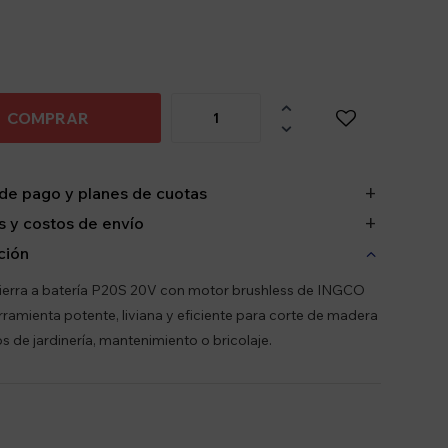

COMPRAR

de pago y planes de cuotas
 y costos de envío
ción
ierra a batería P20S 20V con motor brushless de INGCO
rramienta potente, liviana y eficiente para corte de madera
os de jardinería, mantenimiento o bricolaje.