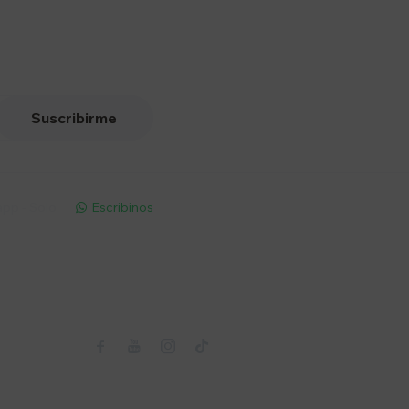
Suscribirme
pp - Solo
Escribinos

Seguinos


