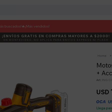
más buscados!🔥
¡Más vendidos!
¡ENVÍOS GRATIS EN COMPRAS MAYORES A $2000!
DEBUT
ACTIVÁ E
EN MONTEVIDEO, NO APLICA PARA ENVÍOS EXPRESS NI FLASH
Home
Motos
+ Acc
ING-C
USD
U
Llega pa