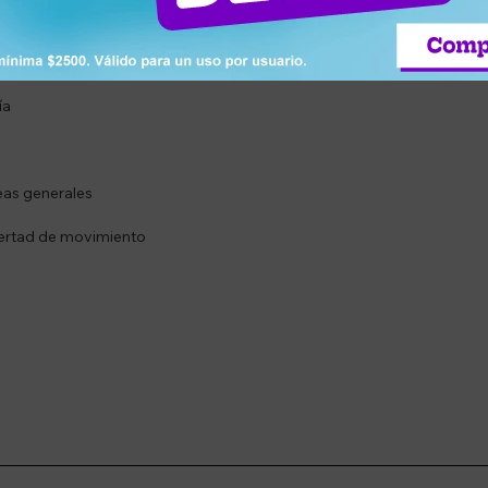
iga del usuario
 en valija
ía
reas generales
ibertad de movimiento