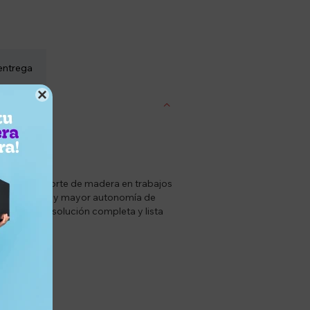
entrega

iente para corte de madera en trabajos
enor desgaste y mayor autonomía de
ierte en una solución completa y lista