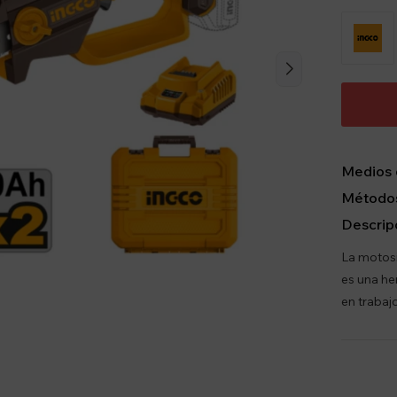
Medios 
Métodos
Descrip
La motos
es una he
en trabaj