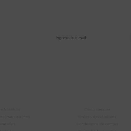
stro newsletter
s y más
Lunes a Viernes 9:30 a 19:00 / Sábados
095 772 214 (Whatsa


9:30 a 14:00
Mensajes)
mpresa
Compra
e Nosotros
Cómo comprar
recomendaciones
Envíos y devoluciones
ucursales
Condiciones de compra