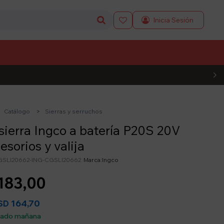

L CÓDIGO
Catálogo
Sierras y serruchos
ierra Ingco a batería P20S 20V
esorios y valija
GSLI20662-ING-CGSLI20662
Ingco
183,00
164,70
SD
sado mañana