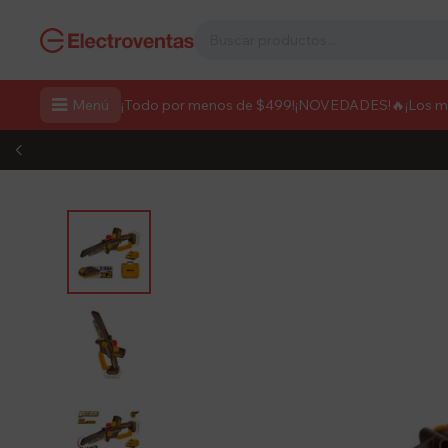

Menú
¡Todo por menos de $499!
¡NOVEDADES!
🔥¡Los 