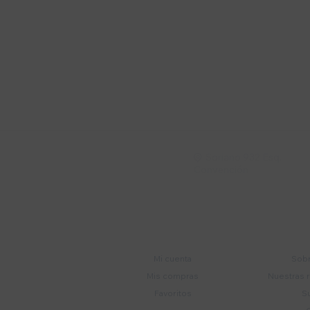
Suscríbete a nue
Recibí ofertas, novedade
Soriano 932 Esq.

Convención
Cuenta
E
Mi cuenta
Sobr
Mis compras
Nuestras 
Favoritos
S