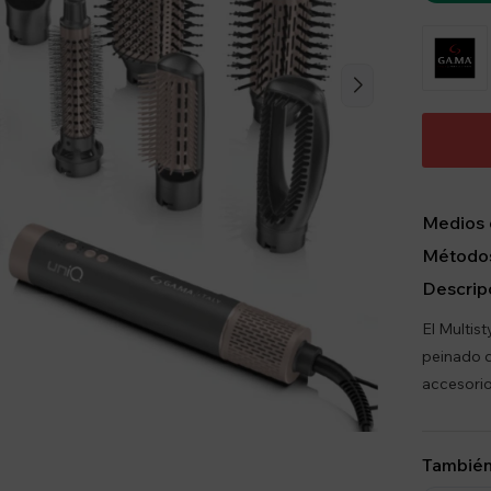
Medios 
Métodos
Descrip
El Multis
peinado q
accesorio
También