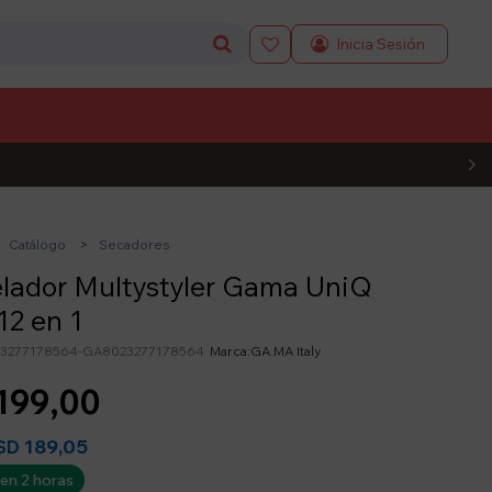

L CÓDIGO
Catálogo
Secadores
lador Multystyler Gama UniQ
12 en 1
3277178564-GA8023277178564
GA.MA Italy
199,00
189,05
SD
 en 2 horas