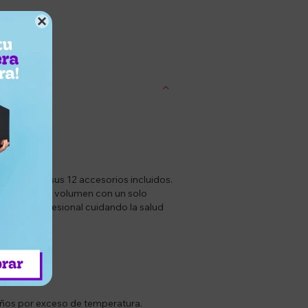

entrega
dentes con sus 12 accesorios incluidos.
odelar y dar volumen con un solo
peinado profesional cuidando la salud
ado.
daños por exceso de temperatura.