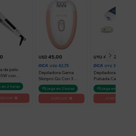
0
45,00
4.392
USD
UYU
42,75
3.953
USD
UYU
ta de pelo
Depiladora Gama
Depiladora Laser Luz
45W con
Skinpro Go Con 3
Pulsada Calidad
de óxido de
Cabezales - Blanco
Premium - Azul
 en 2 horas
- Blanco
Llega en 2 horas
Llega en 2 horas