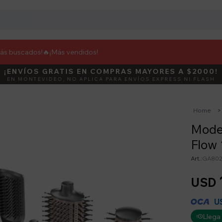
más buscados!🔥
¡Más vendidos!
¡ENVÍOS GRATIS EN COMPRAS MAYORES A $2000!
DEBUT
ACTIVÁ E
EN MONTEVIDEO, NO APLICA PARA ENVÍOS EXPRESS NI FLASH
Home
Mode
Flow 
GA802
USD
U
Llega