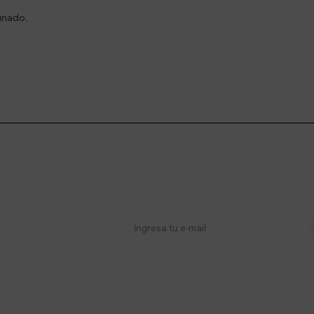
inado.
stro newsletter
s y más
Lunes a Viernes 9:30 a 19:00 / Sábados
095 772 214 (Whatsa


9:30 a 14:00
Mensajes)