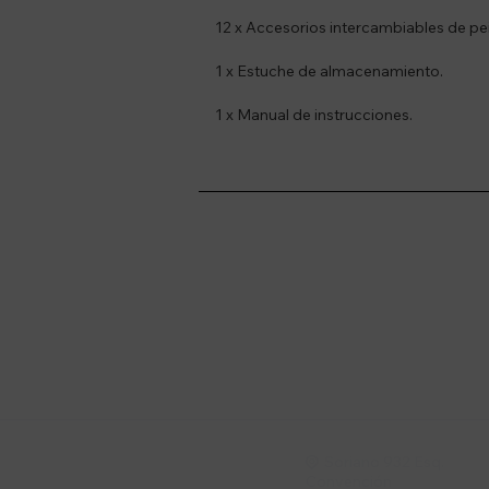
12 x Accesorios intercambiables de pe
1 x Estuche de almacenamiento.
1 x Manual de instrucciones.
Suscríbete a nue
Recibí ofertas, novedade
Soriano 932 Esq.

Convención