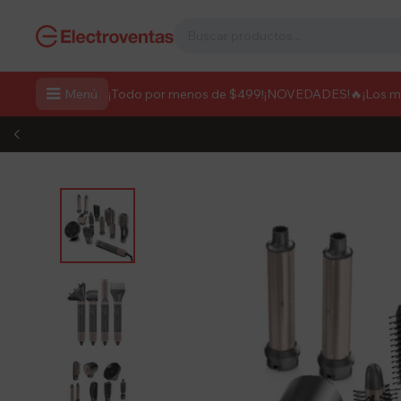

Menú
¡Todo por menos de $499!
¡NOVEDADES!
🔥¡Los 