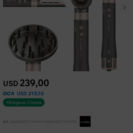
239,00
USD
215,10
USD
Llega en 2 horas
GA8023277175693-GA8023277175693