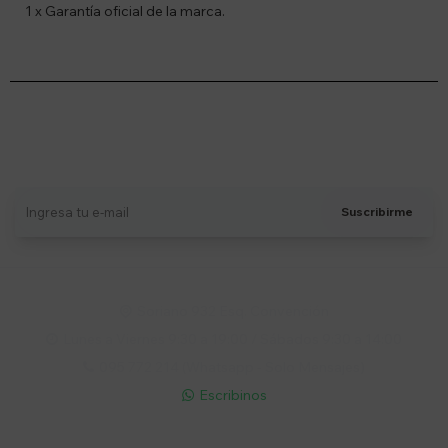
1 x Garantía oficial de la marca.
Suscríbete a nuestro newsletter
Recibí ofertas, novedades y más
Suscribirme
Soriano 932 Esq. Convención

Lunes a Viernes 9:30 a 19:00 / Sábados 9:30 a 14:00

095 772 214 (Whatsapp - Solo Mensajes)

Escribinos
