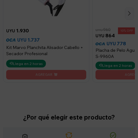
960
1.930
UYU
UYU
10
864
UYU
1.737
UYU
778
UYU
Kit Marvo Planchita Alisador Cabello +
Placha de Pelo Agu
Secador Profesional
S-9960A
Llega en 2 horas
Llega en 2 horas
¿Por qué elegir este producto?
cycle
check_circle
encrypted