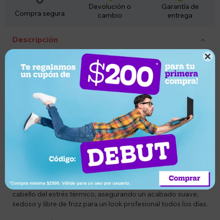
Devolución o
Garantía de
Compra segura
cambio
entrega
Descripción

CÓDIGO
GA8023277175693
DESCRIPCIÓN
El Multistyler GA.MA Italy Uniq Vibrance es la herramienta de
peinado definitiva que redefine la versatilidad y el cuidado
capilar. Este avanzado sistema destaca por su tecnología de
vibración sónica, la cual facilita el deslizamiento de las fibras
capilares entre las placas, logrando un alisado o modelado
más rápido, uniforme y con menos pasadas. Diseñado para
adaptarse a cualquier estilo, permite crear desde lisos
perfectos hasta ondas naturales con un brillo radiante. Sus
placas con recubrimiento de alta tecnología protegen el
cabello del estrés térmico, asegurando un acabado suave,
sedoso y libre de frizz para un look profesional todos los días.