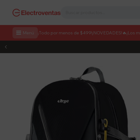

Menú
¡Todo por menos de $499!
¡NOVEDADES!
🔥¡Los 