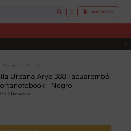

L CÓDIGO
Catálogo
Mochilas
ila Urbana Arye 388 Tacuarembó
ortanotebook - Negro
88-NE
Arye
te artículo está agotado.