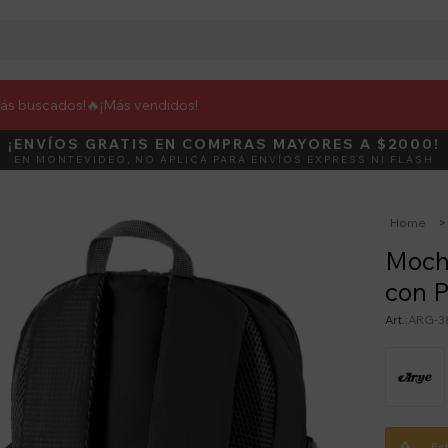
más buscados!🔥
¡Más vendidos!
¡ENVÍOS GRATIS EN COMPRAS MAYORES A $2000!
DEBUT
ACTIVÁ E
EN MONTEVIDEO, NO APLICA PARA ENVÍOS EXPRESS NI FLASH
Home
Moch
con P
ARG-3
Es