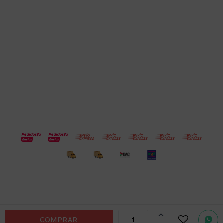
Empresa
Compra
Seguinos
© Copyright 2026 / Electroventas
Por
consultas

COMPRAR
no dudes