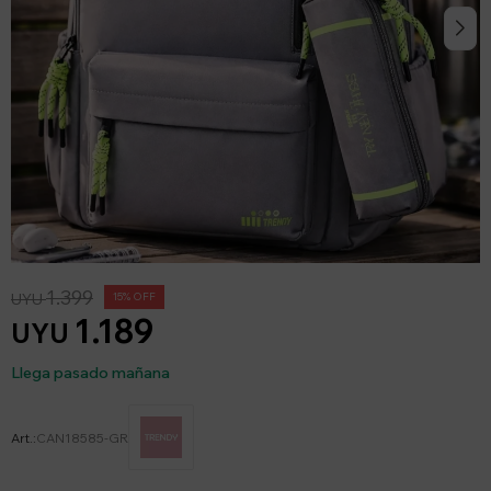
1.399
UYU
15
1.189
UYU
Llega pasado mañana
CAN18585-GR