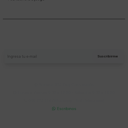
Suscríbete a nuestro newsletter
Recibí ofertas, novedades y más
Suscribirme
Soriano 932 Esq. Convención

Lunes a Viernes 9:30 a 19:00 / Sábados 9:30 a 14:00

095 772 214 (Whatsapp - Solo Mensajes)

Escribinos

Cuenta