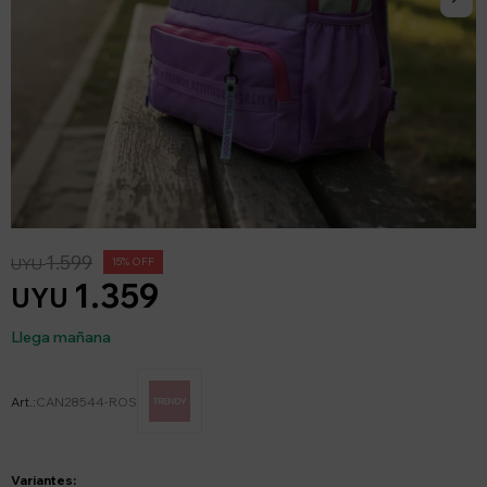
1.599
UYU
15
1.359
UYU
Llega mañana
CAN28544-ROS
Variantes: