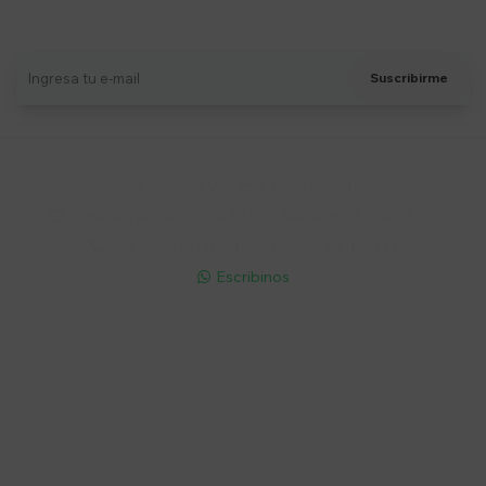
Recibí ofertas, novedades y más
Suscribirme
Soriano 932 Esq. Convención

Lunes a Viernes 9:30 a 19:00 / Sábados 9:30 a 14:00

095 772 214 (Whatsapp - Solo Mensajes)

Escribinos

Cuenta
Empresa
Compra