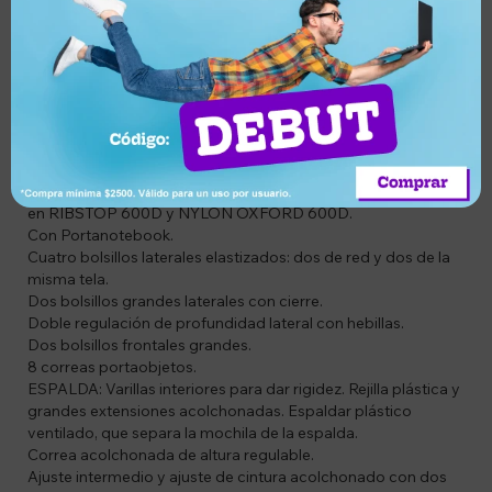
CODIGO: ARYE823
DESCRIPCIÓN DEL PRODUCTO:
ART. 823 MOCHILA VILLA SERRANA, CAPACIDAD 80 Lts.
en RIBSTOP 600D y NYLON OXFORD 600D.
Con Portanotebook.
Cuatro bolsillos laterales elastizados: dos de red y dos de la
misma tela.
Dos bolsillos grandes laterales con cierre.
Doble regulación de profundidad lateral con hebillas.
Dos bolsillos frontales grandes.
8 correas portaobjetos.
ESPALDA: Varillas interiores para dar rigidez. Rejilla plástica y
grandes extensiones acolchonadas. Espaldar plástico
ventilado, que separa la mochila de la espalda.
Correa acolchonada de altura regulable.
Ajuste intermedio y ajuste de cintura acolchonado con dos