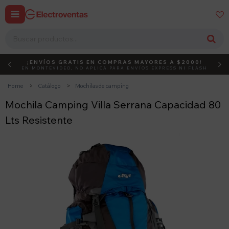


¡ENVÍOS GRATIS EN COMPRAS MAYORES A $2000!
DEBUT
ACTIVÁ EL CÓDIGO
EN MONTEVIDEO, NO APLICA PARA ENVÍOS EXPRESS NI FLASH
Home
Catálogo
Mochilas de camping
Mochila Camping Villa Serrana Capacidad 80
Lts Resistente