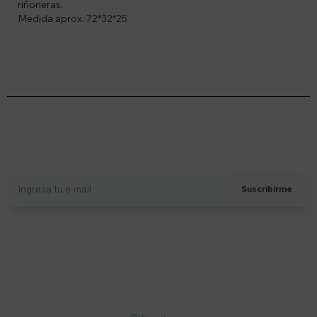
riñoneras.
Medida aprox. 72*32*25
Suscríbete a nuestro newsletter
Recibí ofertas, novedades y más
Suscribirme
Soriano 932 Esq. Convención

Lunes a Viernes 9:30 a 19:00 / Sábados 9:30 a 14:00

095 772 214 (Whatsapp - Solo Mensajes)
