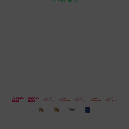
Escribinos

Cuenta
Empresa
Compra
Seguinos
© Copyright 2026 / Electroventas