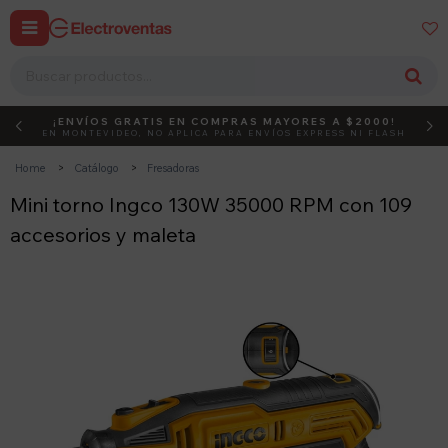


¡ENVÍOS GRATIS EN COMPRAS MAYORES A $2000!
DEBUT
ACTIVÁ EL CÓDIGO
EN MONTEVIDEO, NO APLICA PARA ENVÍOS EXPRESS NI FLASH
Home
Catálogo
Fresadoras
Mini torno Ingco 130W 35000 RPM con 109
accesorios y maleta