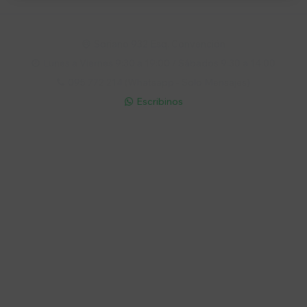
Soriano 932 Esq. Convención

Lunes a Viernes 9:30 a 19:00 / Sábados 9:30 a 14:00

095 772 214 (Whatsapp - Solo Mensajes)

Escribinos

Cuenta
Empresa
Compra
Seguinos