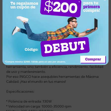
Compra segura
cambio
entrega
Descripción
CODIGO: ING-MG13328
DESCRIPCIÓN DEL PRODUCTO:
Alta calidad no solo se refiere al funcionamiento de una
herramienta, sino también a eficiencia, rendimiento, facilidad
de uso y mantenimiento.
Por eso INGCO hace asequibles herramientas de Máxima
Calidad. ¡Haz el mundo en tus manos!
Especificaciones:
* Potencia de entrada: 130W
* Velocidad sin carga: 10000-35000 rpm