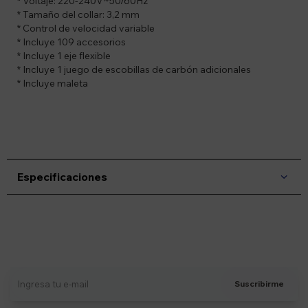
* Voltaje: 220-240V~50/60Hz
* Tamaño del collar: 3,2 mm
* Control de velocidad variable
* Incluye 109 accesorios
* Incluye 1 eje flexible
* Incluye 1 juego de escobillas de carbón adicionales
* Incluye maleta
Especificaciones
Suscríbete a nuestro newsletter
Recibí ofertas, novedades y más
Suscribirme