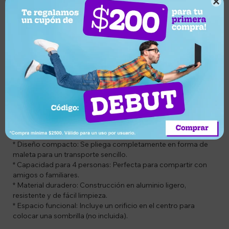

Descripción
CÓDIGO: ARC-410
DESCRIPCIÓN DEL PRODUCTO:
Transforma tus momentos al aire libre con esta mesa
plegable diseñada para la comodidad y el transporte
práctico. Ideal para reuniones familiares, picnics o camping.
CARACTERÍSTICAS:
* Diseño compacto: Se pliega completamente en forma de
maleta para un transporte sencillo.
* Capacidad para 4 personas: Perfecta para compartir con
amigos o familiares.
* Material duradero: Construcción en aluminio ligero,
resistente y de fácil limpieza.
* Espacio funcional: Incluye un orificio en el centro para
colocar una sombrilla (no incluida).