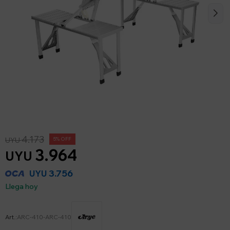
4.173
UYU
5
3.964
UYU
3.756
UYU
Llega hoy
ARC-410-ARC-410