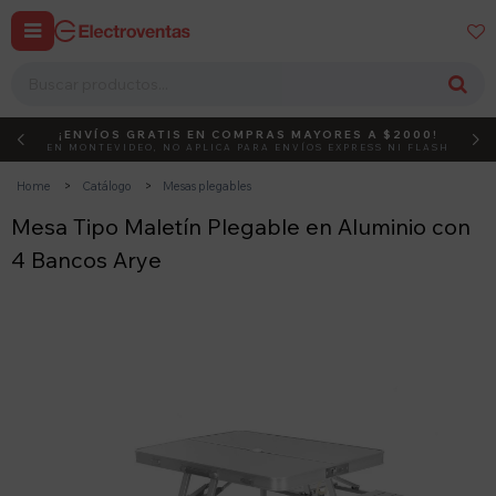


¡ENVÍOS GRATIS EN COMPRAS MAYORES A $2000!
DEBUT
ACTIVÁ EL CÓDIGO
EN MONTEVIDEO, NO APLICA PARA ENVÍOS EXPRESS NI FLASH
Home
Catálogo
Mesas plegables
Mesa Tipo Maletín Plegable en Aluminio con
4 Bancos Arye