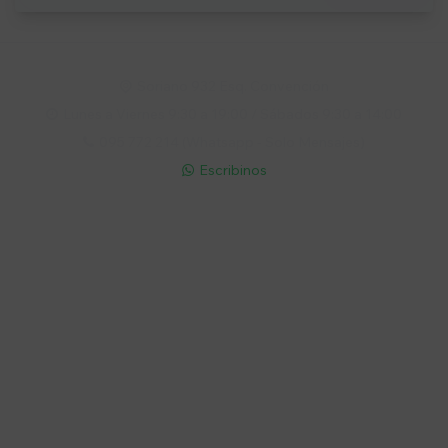
Soriano 932 Esq. Convención

Lunes a Viernes 9:30 a 19:00 / Sábados 9:30 a 14:00

095 772 214 (Whatsapp - Solo Mensajes)

Escribinos

Cuenta
Empresa
Compra
Seguinos