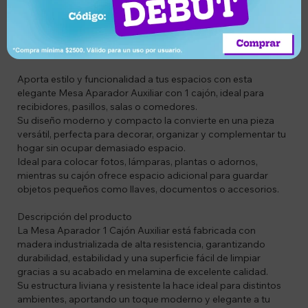
Descripción
Codigo: MD025
Aporta estilo y funcionalidad a tus espacios con esta
elegante Mesa Aparador Auxiliar con 1 cajón, ideal para
recibidores, pasillos, salas o comedores.
Su diseño moderno y compacto la convierte en una pieza
versátil, perfecta para decorar, organizar y complementar tu
hogar sin ocupar demasiado espacio.
Ideal para colocar fotos, lámparas, plantas o adornos,
mientras su cajón ofrece espacio adicional para guardar
objetos pequeños como llaves, documentos o accesorios.
Descripción del producto
La Mesa Aparador 1 Cajón Auxiliar está fabricada con
madera industrializada de alta resistencia, garantizando
durabilidad, estabilidad y una superficie fácil de limpiar
gracias a su acabado en melamina de excelente calidad.
Su estructura liviana y resistente la hace ideal para distintos
ambientes, aportando un toque moderno y elegante a tu