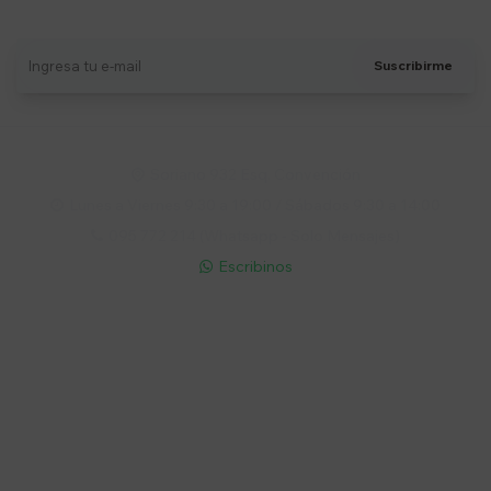
Recibí ofertas, novedades y más
Suscribirme
Soriano 932 Esq. Convención

Lunes a Viernes 9:30 a 19:00 / Sábados 9:30 a 14:00

095 772 214 (Whatsapp - Solo Mensajes)

Escribinos

Cuenta
Empresa
Compra
Seguinos