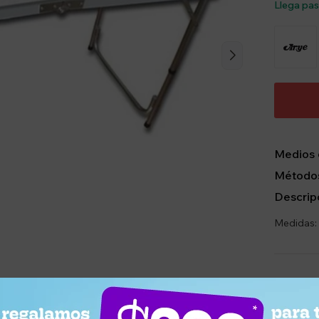
Llega pa
Medios 
Métodos
Descrip
Medidas: 