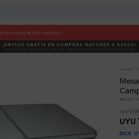
más buscados!🔥
¡Más vendidos!
¡ENVÍOS GRATIS EN COMPRAS MAYORES A $2000!
DEBUT
ACTIVÁ E
EN MONTEVIDEO, NO APLICA PARA ENVÍOS EXPRESS NI FLASH
Home
Mesa 
Camp
ARC-4
2.0
UYU
UYU
U