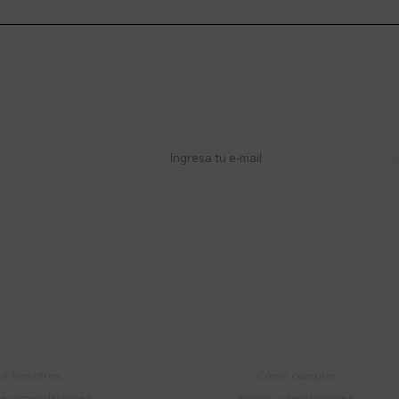
stro newsletter
s y más
Lunes a Viernes 9:30 a 19:00 / Sábados
095 772 214 (Whatsa


9:30 a 14:00
Mensajes)
mpresa
Compra
e Nosotros
Cómo comprar
recomendaciones
Envíos y devoluciones