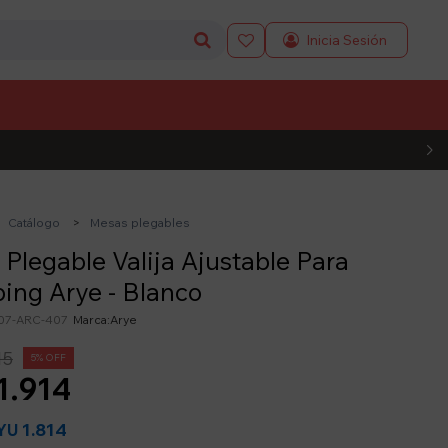

L CÓDIGO
Catálogo
Mesas plegables
Plegable Valija Ajustable Para
ing Arye - Blanco
07-ARC-407
Arye
15
5
1.914
1.814
YU