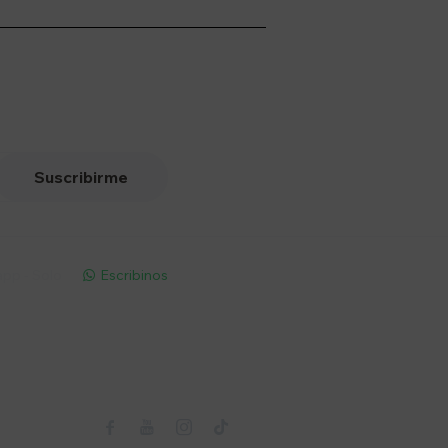
Suscribirme
pp - Solo
Escribinos

Seguinos


