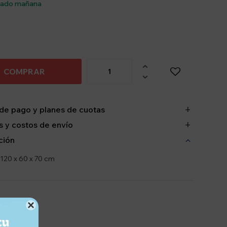
sado mañana

COMPRAR

de pago y planes de cuotas
 y costos de envío
ción
120 x 60 x 70 cm
