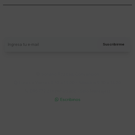
Suscríbete a nuestro newsletter
Recibí ofertas, novedades y más
Suscribirme
Soriano 932 Esq. Convención

Lunes a Viernes 9:30 a 19:00 / Sábados 9:30 a 14:00

095 772 214 (Whatsapp - Solo Mensajes)

Escribinos

Cuenta
Empresa