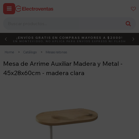


¡ENVÍOS GRATIS EN COMPRAS MAYORES A $2000!
DEBUT
ACTIVÁ EL CÓDIGO
EN MONTEVIDEO, NO APLICA PARA ENVÍOS EXPRESS NI FLASH
Home
Catálogo
Mesas ratonas
Mesa de Arrime Auxiliar Madera y Metal -
45x28x60cm - madera clara