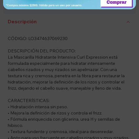
Devolución o
Garantía de
Compra segura
cambio
entrega
Descripción
CÓDIGO: LO3474637069230
DESCRIPCIÓN DEL PRODUCTO:
La Mascarilla Hidratante Intensiva Curl Expression está
formulada especialmente para hidratar intensamente
cabellos rizados y muy rizados sin apelmazar. Con una
textura rica y cremosa, penetra en la fibra para restaurar la
hidratación, mejorar la definición de los rizos y controlar el
frizz, dejando el cabello suave, manejable y lleno de vida.
CARACTERÍSTICAS:
• Hidratación intensa sin peso.
• Mejora la definición de rizos y controla el frizz.
• Fórmula enriquecida con glicerina, urea H y semillas de
hibisco.
• Textura fundente y cremosa, ideal para desenredar.
• Apto para uso frecuente en cabellos rizados y muy rizados.