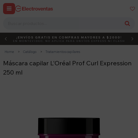


¡ENVÍOS GRATIS EN COMPRAS MAYORES A $2000!
DEBUT
ACTIVÁ EL CÓDIGO
EN MONTEVIDEO, NO APLICA PARA ENVÍOS EXPRESS NI FLASH
Home
Catálogo
Tratamientos capilares
Máscara capilar L'Oréal Prof Curl Expression
250 ml