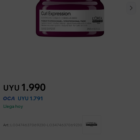
1.990
UYU
1.791
UYU
Llega hoy
LO3474637069230-LO3474637069230