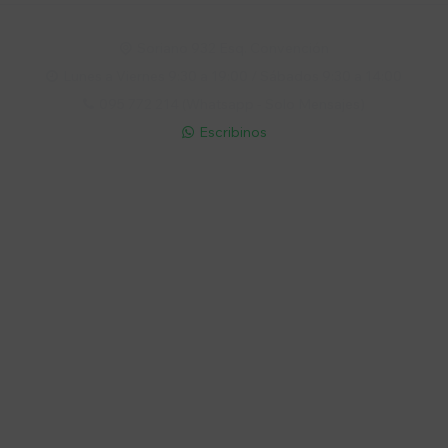
Soriano 932 Esq. Convención

Lunes a Viernes 9:30 a 19:00 / Sábados 9:30 a 14:00

095 772 214 (Whatsapp - Solo Mensajes)

Escribinos

Cuenta
Empresa
Compra
Seguinos