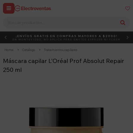


¡ENVÍOS GRATIS EN COMPRAS MAYORES A $2000!
DEBUT
ACTIVÁ EL CÓDIGO
EN MONTEVIDEO, NO APLICA PARA ENVÍOS EXPRESS NI FLASH
Home
Catálogo
Tratamientos capilares
Máscara capilar L'Oréal Prof Absolut Repair
250 ml