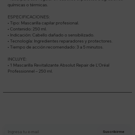
químicas o térmicas.
ESPECIFICACIONES:
• Tipo: Mascarilla capilar profesional.
• Contenido: 250 ml.
• Indicación: Cabello dañado o sensibilizado.
• Tecnología: Ingredientes reparadores y protectores.
• Tiempo de acción recomendado: 3 a 5 minutos.
INCLUYE:
• 1 Mascarilla Revitalizante Absolut Repair de L’Oréal
Professionnel – 250 ml.
Suscríbete a nuestro newsletter
Recibí ofertas, novedades y más
Suscribirme