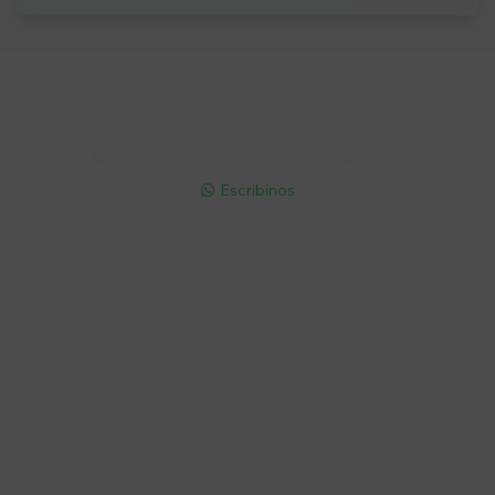
Soriano 932 Esq. Convención

Lunes a Viernes 9:30 a 19:00 / Sábados 9:30 a 14:00

095 772 214 (Whatsapp - Solo Mensajes)

Escribinos

Cuenta
Empresa
Compra
Seguinos