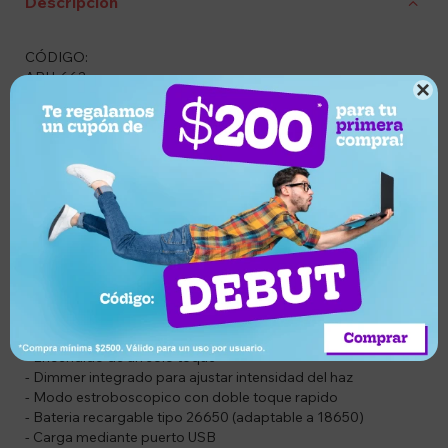
Descripción
CÓDIGO:
ARH-662

DESCRIPCIÓN
Linterna recargable con foco zoom y gran alcance, ideal para
actividades de caza, camping, seguridad o emergencias.
Incorpora LED de alto rendimiento, ajustes de potencia y
modo estroboscópico, todo en un diseño compacto y
eficiente.
CARACTERÍSTICAS
- LED de 7*W de potencia
- Alcance de hasta 700*metros
- Encendido de un solo toque
- Dimmer integrado para ajustar intensidad del haz
- Modo estroboscopico con doble toque rapido
- Bateria recargable tipo 26650 (adaptable a 18650)
- Carga mediante puerto USB