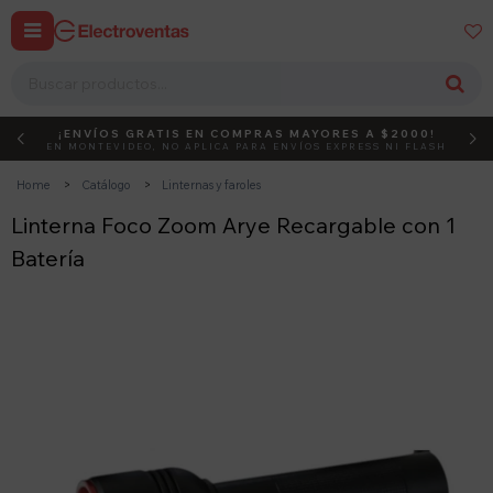


¡ENVÍOS GRATIS EN COMPRAS MAYORES A $2000!
DEBUT
ACTIVÁ EL CÓDIGO
EN MONTEVIDEO, NO APLICA PARA ENVÍOS EXPRESS NI FLASH
Home
Catálogo
Linternas y faroles
Linterna Foco Zoom Arye Recargable con 1
Batería