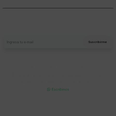
Suscríbete a nuestro newsletter
Recibí ofertas, novedades y más
Suscribirme
Soriano 932 Esq. Convención

Lunes a Viernes 9:30 a 19:00 / Sábados 9:30 a 14:00

095 772 214 (Whatsapp - Solo Mensajes)

Escribinos

Cuenta