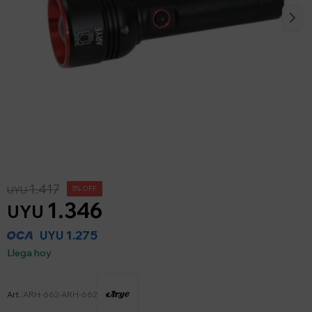
1.417
UYU
5
1.346
UYU
1.275
UYU
Llega hoy
ARH-662-ARH-662