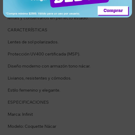
Incluyen estuche de regalo, perfecto para resguardar los
lentes y conservarlos en perfecto estado.
CARACTERÍSTICAS
Lentes de sol polarizados.
Protección UV400 certificada (MSP).
Diseño moderno con armazón tono nácar.
Livianos, resistentes y cómodos.
Estilo femenino y elegante.
ESPECIFICACIONES
Marca: Infinit
Modelo: Coquette Nácar