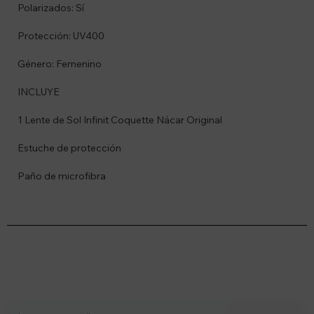
Polarizados: Sí
Protección: UV400
Género: Femenino
INCLUYE
1 Lente de Sol Infinit Coquette Nácar Original
Estuche de protección
Paño de microfibra
Suscríbete a nuestro newsletter
Recibí ofertas, novedades y más