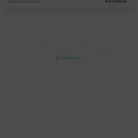
Suscribirme
Soriano 932 Esq. Convención

Lunes a Viernes 9:30 a 19:00 / Sábados 9:30 a 14:00

095 772 214 (Whatsapp - Solo Mensajes)

Escribinos

Cuenta
Empresa
Compra
Seguinos