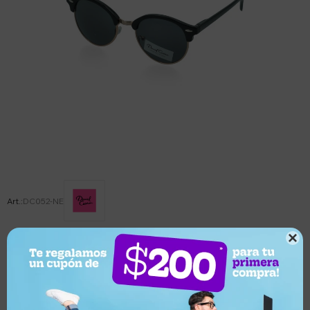
DC052-NE

Este artículo está agotado.