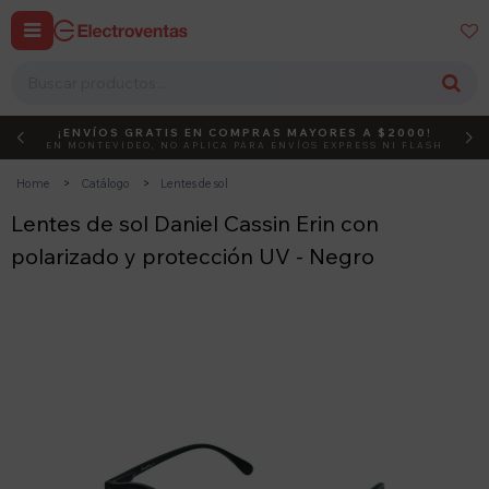


¡ENVÍOS GRATIS EN COMPRAS MAYORES A $2000!
DEBUT
ACTIVÁ EL CÓDIGO
EN MONTEVIDEO, NO APLICA PARA ENVÍOS EXPRESS NI FLASH
Home
Catálogo
Lentes de sol
Lentes de sol Daniel Cassin Erin con
polarizado y protección UV - Negro