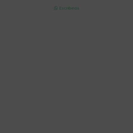
Escribinos

Cuenta
Empresa
Compra
Seguinos
© Copyright 2026 / Electroventas