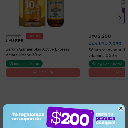
1.269
2.200
UYU
UYU
30
888
UYU
2.090
UYU
Serum Garnier Skin Active Express
Sérum renovador de l
Aclara Noche 30 ml
vitamina C 30 ml
Llega en 2 horas
Llega en 2 horas

¿Por qué elegir este producto?