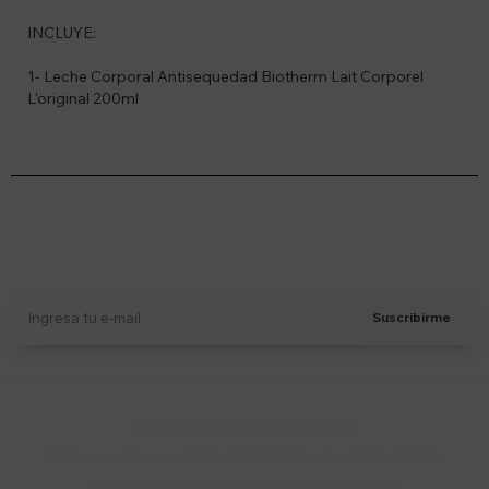
INCLUYE:
1- Leche Corporal Antisequedad Biotherm Lait Corporel
L'original 200ml
Suscríbete a nuestro newsletter
Recibí ofertas, novedades y más
Suscribirme
Soriano 932 Esq. Convención

Lunes a Viernes 9:30 a 19:00 / Sábados 9:30 a 14:00

095 772 214 (Whatsapp - Solo Mensajes)
