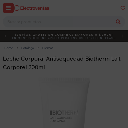


¡ENVÍOS GRATIS EN COMPRAS MAYORES A $2000!
DEBUT
ACTIVÁ EL CÓDIGO
EN MONTEVIDEO, NO APLICA PARA ENVÍOS EXPRESS NI FLASH
Home
Catálogo
Cremas
Leche Corporal Antisequedad Biotherm Lait
Corporel 200ml