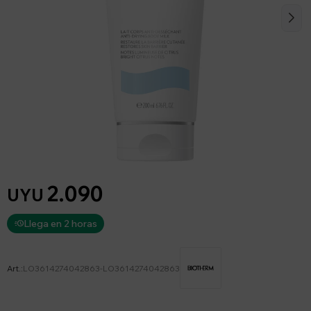
2.090
UYU
Llega en 2 horas
LO3614274042863-LO3614274042863