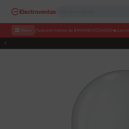

Menú
¡Todo por menos de $499!
¡NOVEDADES!
🔥¡Los 