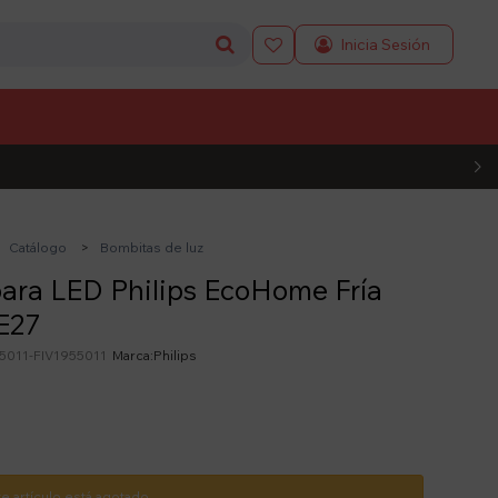

L CÓDIGO
Catálogo
Bombitas de luz
ara LED Philips EcoHome Fría
E27
5011-FIV1955011
Philips
te artículo está agotado.