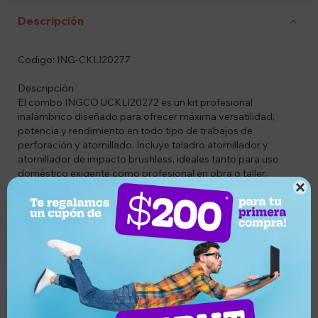
Descripción
Codigo: ING-CKLI20277
Descripción
El combo INGCO UCKLI20272 es un kit profesional
inalámbrico diseñado para ofrecer máxima versatilidad,
potencia y rendimiento en todo tipo de trabajos de
perforación y atornillado. Incluye taladro atornillador y
atornillador de impacto brushless, ideales tanto para uso
doméstico exigente como profesional en obra o taller.
Gracias a su tecnología sin carbones, ambos equipos

brindan mayor eficiencia, menor mantenimiento y una vida
útil prolongada. Es un kit completo que permite trabajar con
madera, metal y diferentes materiales con precisión y
potencia.
Características
• Tecnología Brushless (sin escobillas) en ambas
herramientas
• Diseño inalámbrico para mayor libertad de trabajo