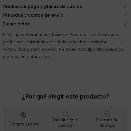
Medios de pago y planes de cuotas
Métodos y costos de envío
Descripción
El Kit Ingco Atornillador +Taladro+ Rotomartillo + Accesorios
profesional inalámbrico diseñado para ofrecer máxima
versatilidad, potencia y rendimiento en todo tipo de trabajos de
perforación y atornillado
¿Por qué elegir este producto?
cycle
check_circle
encrypted
Devolución o
Garantía de
Compra segura
cambio
entrega