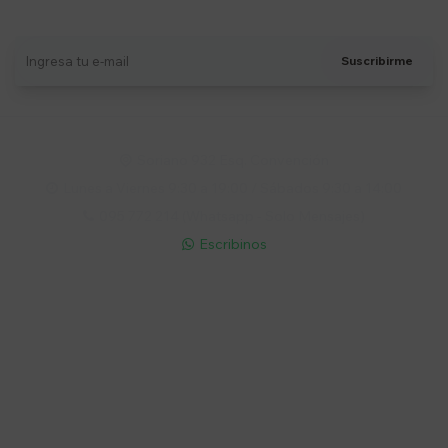
Recibí ofertas, novedades y más
Suscribirme
Soriano 932 Esq. Convención

Lunes a Viernes 9:30 a 19:00 / Sábados 9:30 a 14:00

095 772 214 (Whatsapp - Solo Mensajes)

Escribinos

Cuenta
Empresa
Compra
Seguinos