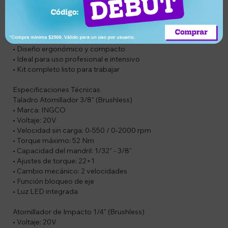
• Alto torque para trabajos exigentes
• Dos velocidades en taladro para mayor control
• Velocidad variable y control de impacto en atornillador
• Luz LED integrada en ambas herramientas
• Diseño ergonómico y compacto
• Ideal para uso profesional e intensivo
• Kit completo listo para trabajar
Especificaciones Técnicas
Taladro Atornillador 3/8" (Brushless)
• Marca: INGCO
• Voltaje: 20V
• Velocidad sin carga: 0-550 / 0-2000 rpm
• Torque máximo: 52 Nm
• Capacidad del mandril: 1/32" - 3/8"
• Ajustes de torque: 22+1
• Cambio mecánico: 2 velocidades
• Función bloqueo de eje
• Luz LED integrada
Atornillador de Impacto 1/4" (Brushless)
• Voltaje: 20V