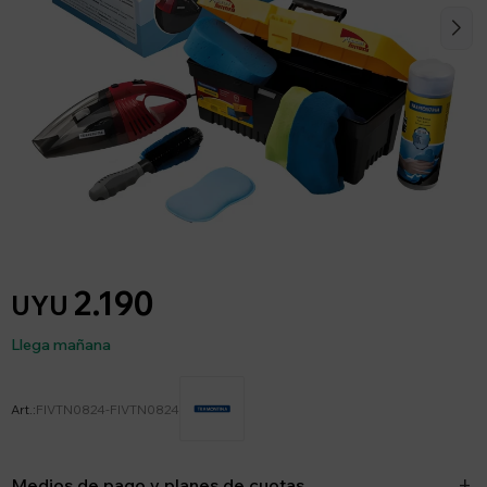
2.190
UYU
Llega mañana
FIVTN0824-FIVTN0824
Medios de pago y planes de cuotas