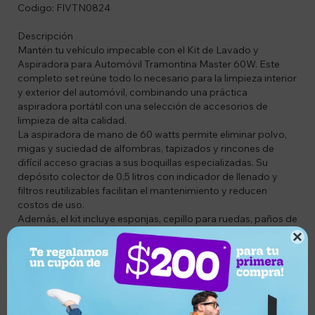
Codigo: FIVTN0824
Descripción
Mantén tu vehículo impecable con el Kit de Lavado y
Aspiradora para Automóvil Tramontina Master 60W. Este
completo set reúne todo lo necesario para la limpieza interior
y exterior del automóvil, combinando una práctica
aspiradora portátil con una selección de accesorios de
limpieza de alta calidad.
La aspiradora de mano de 60 watts permite eliminar polvo,
migas y suciedad de alfombras, tapizados y rincones de
difícil acceso gracias a sus boquillas especializadas. Su
depósito colector de 0,5 litros con indicador de llenado y
filtros reutilizables facilitan el mantenimiento y reducen
costos de uso.
Además, el kit incluye esponjas, cepillo para ruedas, paños de
microfibra y toalla multiuso, ideales para el lavado y

detallado del vehículo. Todo se encuentra organizado en una
resistente caja plástica de herramientas de 17 pulgadas para
un almacenamiento y transporte más cómodo.
Características