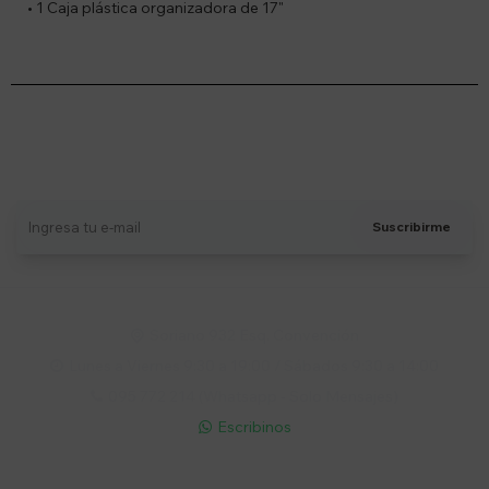
• 1 Caja plástica organizadora de 17"
Suscríbete a nuestro newsletter
Recibí ofertas, novedades y más
Suscribirme
Soriano 932 Esq. Convención

Lunes a Viernes 9:30 a 19:00 / Sábados 9:30 a 14:00

095 772 214 (Whatsapp - Solo Mensajes)

Escribinos
