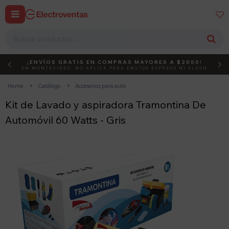


¡ENVÍOS GRATIS EN COMPRAS MAYORES A $2000!
DEBUT
ACTIVÁ EL CÓDIGO
EN MONTEVIDEO, NO APLICA PARA ENVÍOS EXPRESS NI FLASH
Home
Catálogo
Accesorios para auto
Kit de Lavado y aspiradora Tramontina De
Automóvil 60 Watts - Gris