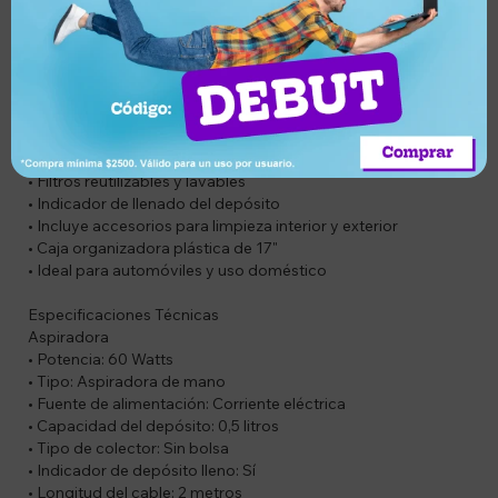
• Marca: Tramontina
• Línea: Master
• Color: Gris y Rojo
• Kit completo para limpieza automotriz
• Aspiradora portátil de mano de 60W
• Funcionamiento mediante corriente eléctrica
• Cable de alimentación de 2 metros
• Colector de suciedad sin bolsa
• Filtros reutilizables y lavables
• Indicador de llenado del depósito
• Incluye accesorios para limpieza interior y exterior
• Caja organizadora plástica de 17"
• Ideal para automóviles y uso doméstico
Especificaciones Técnicas
Aspiradora
• Potencia: 60 Watts
• Tipo: Aspiradora de mano
• Fuente de alimentación: Corriente eléctrica
• Capacidad del depósito: 0,5 litros
• Tipo de colector: Sin bolsa
• Indicador de depósito lleno: Sí
• Longitud del cable: 2 metros