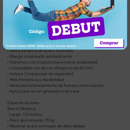
SOLO APTA PARA DISCOS OLÍMPICOS
Compatible con discos de centro de 5 cm, asegurando un
ajuste firme y seguro. Incluye 2 mariposas de traba para
fijación de los discos. Su estructura robusta permite soportar
cargas elevadas, ideal tanto para uso doméstico como
profesional.
Características
• Barra olímpica de acero cromado
• Mango moleteado antideslizante
• Extremos con rotación para mayor estabilidad
• Compatible con discos olímpicos de 50 mm
• Incluye 2 mariposas de seguridad
• Alta resistencia y durabilidad
• Ideal para entrenamiento de fuerza y musculación
• Apto para uso en gimnasio o en casa
Especificaciones
Barra Olímpica
• Largo: 1.5 metros
• Peso aproximado: 15 kg
• Material: acero cromado de alta calidad