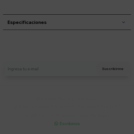
Especificaciones
Suscríbete a nuestro newsletter
Recibí ofertas, novedades y más
Suscribirme
Soriano 932 Esq. Convención

Lunes a Viernes 9:30 a 19:00 / Sábados 9:30 a 14:00

095 772 214 (Whatsapp - Solo Mensajes)

Escribinos
