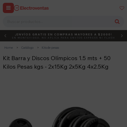


¡ENVÍOS GRATIS EN COMPRAS MAYORES A $2000!
DEBUT
ACTIVÁ EL CÓDIGO
EN MONTEVIDEO, NO APLICA PARA ENVÍOS EXPRESS NI FLASH
Home
Catálogo
Kits de pesas
Kit Barra y Discos Olímpicos 1.5 mts + 50
Kilos Pesas kgs - 2x15Kg 2x5Kg 4x2.5Kg