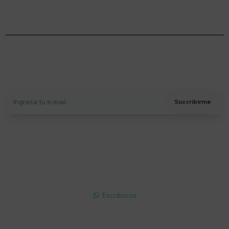
Suscríbete a nuestro newsletter
Recibí ofertas, novedades y más
Suscribirme
Soriano 932 Esq. Convención

Lunes a Viernes 9:30 a 19:00 / Sábados 9:30 a 14:00

095 772 214 (Whatsapp - Solo Mensajes)

Escribinos

Cuenta