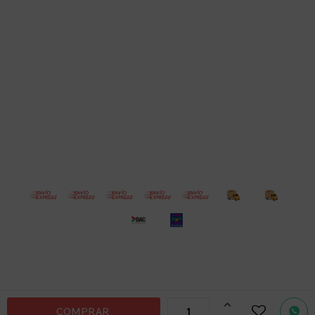
Empresa
Compra
Seguinos
© Copyright 2026 / Electroventas
Por
consultas

COMPRAR
no dudes