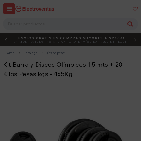


¡ENVÍOS GRATIS EN COMPRAS MAYORES A $2000!
DEBUT
ACTIVÁ EL CÓDIGO
EN MONTEVIDEO, NO APLICA PARA ENVÍOS EXPRESS NI FLASH
Home
Catálogo
Kits de pesas
Kit Barra y Discos Olímpicos 1.5 mts + 20
Kilos Pesas kgs - 4x5Kg