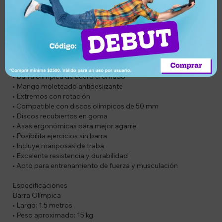
Compatible exclusivamente con discos olímpicos de 50 mm.
Los discos pueden utilizarse tanto en barra como de manera
individual para diferentes ejercicios funcionales gracias a sus
asas integradas.
Ideal para uso en gimnasio o entrenamiento en casa.
Características
• Barra olímpica de acero cromado
• Mango moleteado antideslizante
• Extremos con rotación
• Compatible con discos olímpicos de 50 mm
• Discos recubiertos en goma
• Asas ergonómicas para mejor agarre
• Posibilita ejercicios sin barra
• Incluye mariposas de traba
• Excelente resistencia y durabilidad
• Apto para entrenamiento de fuerza y musculación
Especificaciones
Barra Olímpica
• Largo: 1.5 metros
• Peso aproximado: 15 kg