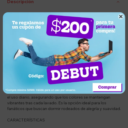
Descripción
CÓDIGO

EX7730784172381
DESCRIPCIÓN
¡Haz que la hora de dormir sea el momento más divertido del
día con el Juego de Sábanas Infantil Bluey de 1 Plaza!
Inspirado en las aventuras de la perrita más querida de la
televisión, este conjunto es perfecto para transformar el
dormitorio en un mundo de juego y fantasía. Confeccionadas
en microfibra de alta densidad, estas sábanas ofrecen un
tacto ultrasuave que garantiza el máximo confort para la piel
delicada de los niños. Su diseño colorido y lleno de vida
presenta a Bluey en un estampado de alta calidad que resiste
el uso diario, asegurando que los colores se mantengan
vibrantes tras cada lavado. Es la opción ideal para los
fanáticos que buscan dormir rodeados de alegría y suavidad.
CARACTERÍSTICAS