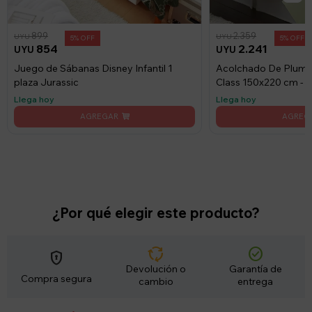
899
2.359
UYU
UYU
5
5
854
2.241
UYU
UYU
Juego de Sábanas Disney Infantil 1
Acolchado De Pluma
plaza Jurassic
Class 150x220 cm - 
Llega hoy
Llega hoy
¿Por qué elegir este producto?
cycle
check_circle
encrypted
Devolución o
Garantía de
Compra segura
cambio
entrega