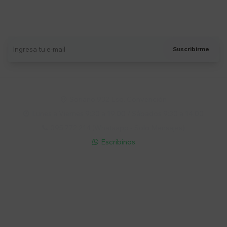
Suscríbete a nuestro newsletter
Recibí ofertas, novedades y más
Suscribirme
Soriano 932 Esq. Convención

Lunes a Viernes 9:30 a 19:00 / Sábados 9:30 a 14:00

095 772 214 (Whatsapp - Solo Mensajes)

Escribinos

Cuenta
Empresa
Compra