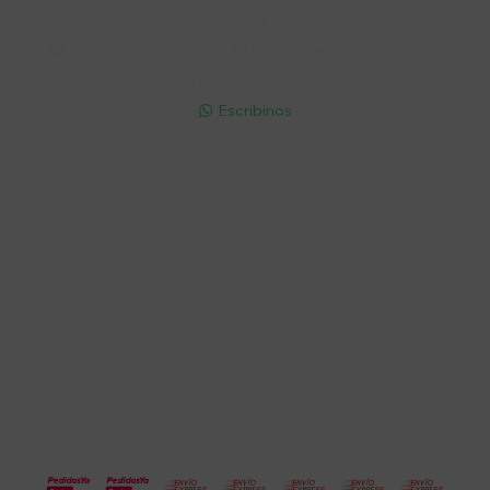
Soriano 932 Esq. Convención

Lunes a Viernes 9:30 a 19:00 / Sábados 9:30 a 14:00

095 772 214 (Whatsapp - Solo Mensajes)

Escribinos

Cuenta
Empresa
Compra
Seguinos