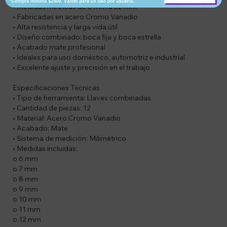
• Medidas métricas de 6 mm a 22 mm
• Fabricadas en acero Cromo Vanadio
• Alta resistencia y larga vida útil
• Diseño combinado: boca fija y boca estrella
• Acabado mate profesional
• Ideales para uso doméstico, automotriz e industrial
• Excelente ajuste y precisión en el trabajo
Especificaciones Técnicas
• Tipo de herramienta: Llaves combinadas
• Cantidad de piezas: 12
• Material: Acero Cromo Vanadio
• Acabado: Mate
• Sistema de medición: Milimétrico
• Medidas incluidas:
o 6 mm
o 7 mm
o 8 mm
o 9 mm
o 10 mm
o 11 mm
o 12 mm