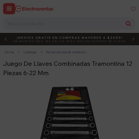


¡ENVÍOS GRATIS EN COMPRAS MAYORES A $2000!
DEBUT
ACTIVÁ EL CÓDIGO
EN MONTEVIDEO, NO APLICA PARA ENVÍOS EXPRESS NI FLASH
Home
Catálogo
Herramientas de medición
Juego De Llaves Combinadas Tramontina 12
Piezas 6-22 Mm