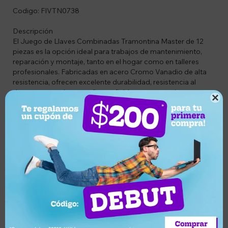
Codigo: FIVTN0738
Descripción
El Juego de Llaves Combinadas Tramontina Master de 12
piezas es la opción ideal para trabajos de mantenimiento,
reparación y montaje, tanto en el hogar como en talleres
profesionales. Fabricadas en acero Cromo Vanadio de alta
resistencia, ofrecen excelente durabilidad, resistencia al
desgaste y un desempeño confiable en tareas exigentes.

Cada llave cuenta con diseño combinado, incorporando una
boca fija y una boca estrella, lo que brinda mayor versatilidad
para apretar y aflojar tuercas y tornillos con precisión. Su
acabado mate proporciona una apariencia profesional y
reduce los reflejos durante el trabajo.
El set incluye las medidas más utilizadas, permitiendo
afrontar una amplia variedad de aplicaciones mecánicas,
automotrices e industriales.
Características
• Marca: Tramontina Master
• Modelo: 42241/217
• Juego de 12 llaves combinadas