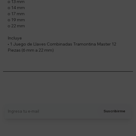
o 13 mm
o 14 mm
o 17 mm
o 19 mm
o 22 mm
Incluye
• 1 Juego de Llaves Combinadas Tramontina Master 12
Piezas (6 mm a 22 mm)
Suscríbete a nuestro newsletter
Recibí ofertas, novedades y más
Suscribirme