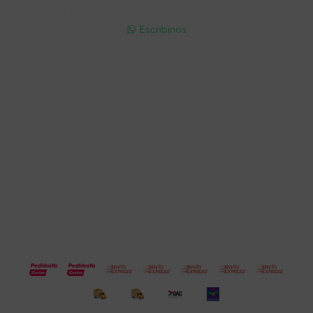
095 772 214 (Whatsapp - Solo Mensajes)

Escribinos

Cuenta
Empresa
Compra
Seguinos