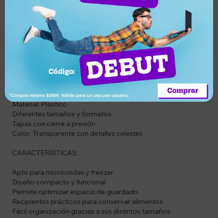
Juego de contenedores de comida de 13 piezas, ideal para
organizar y conservar alimentos de forma práctica. Incluye
recipientes de diferentes tamaños y formas que pueden
guardarse dentro de una caja organizadora para ahorrar
espacio.
ESPECIFICACIONES:
Cantidad de piezas: 13
Material: Plástico
Diferentes tamaños y formatos
Tapas con cierre a presión
Color: Transparente con detalles celestes
CARACTERISTICAS:
Apto para microondas y freezer
Diseño compacto y funcional
Permite optimizar espacio de guardado
Recipientes prácticos para conservar alimentos
Fácil organización gracias a sus distintos tamaños