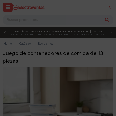


¡ENVÍOS GRATIS EN COMPRAS MAYORES A $2000!
DEBUT
ACTIVÁ EL CÓDIGO
EN MONTEVIDEO, NO APLICA PARA ENVÍOS EXPRESS NI FLASH
Home
Catálogo
Recipientes
Juego de contenedores de comida de 13
piezas