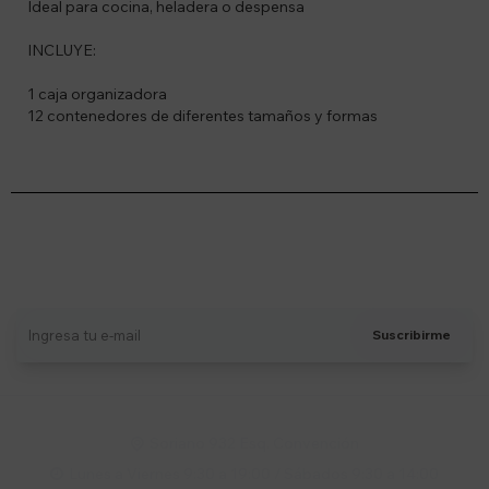
Ideal para cocina, heladera o despensa
INCLUYE:
1 caja organizadora
12 contenedores de diferentes tamaños y formas
Suscríbete a nuestro newsletter
Recibí ofertas, novedades y más
Suscribirme
Soriano 932 Esq. Convención

Lunes a Viernes 9:30 a 19:00 / Sábados 9:30 a 14:00
