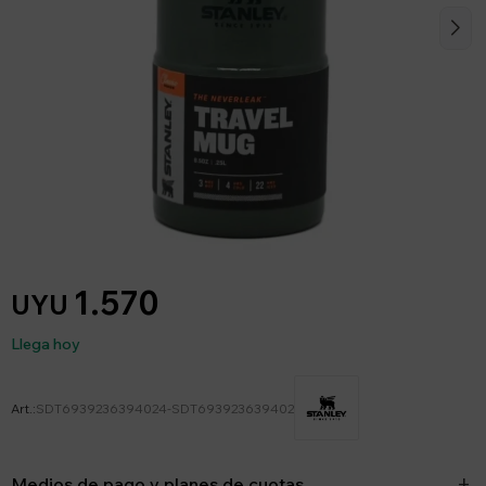
1.570
UYU
Llega hoy
SDT6939236394024-SDT693923639402
Medios de pago y planes de cuotas