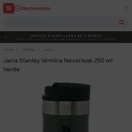


¡ENVÍOS FLASH! LLEGA EN 2 HORAS
DEBUT
ACTIVÁ EL CÓDIGO
SOLO PARA MONTEVIDEO EN PRODUCTOS SELECCIONADOS
Home
Catálogo
Jarras
Jarra Stanley térmica Neverleak 250 ml
Verde