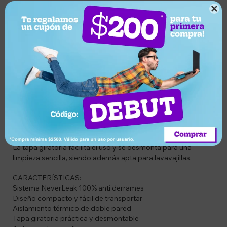
CÓDIGO: SDT6939236394024

DESCRIPCIÓN DEL PRODUCTO:
Taza térmica Stanley NeverLeak de 250 ml, ideal para llevar
café, té u otras bebidas en el día a día sin preocuparte por
derrames. Su diseño compacto y resistente la convierte en
una excelente opción para oficina, viajes o uso urbano.
Fabricada en acero inoxidable con aislamiento de doble
pared, mantiene la temperatura de las bebidas por varias
horas. Su sistema NeverLeak garantiza un cierre totalmente
hermético, permitiendo transportarla en bolsos o mochilas
con total seguridad.
La tapa giratoria facilita el uso y se desmonta para una
limpieza sencilla, siendo además apta para lavavajillas.
CARACTERÍSTICAS:
Sistema NeverLeak 100% anti derrames
Diseño compacto y fácil de transportar
Aislamiento térmico de doble pared
Tapa giratoria práctica y desmontable