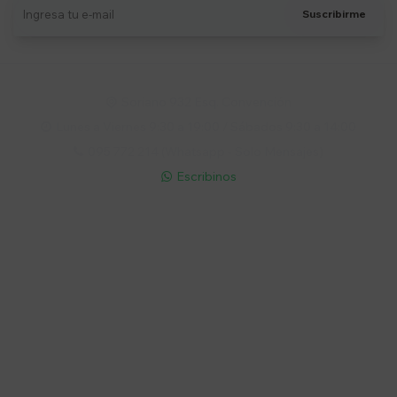
Suscribirme
Soriano 932 Esq. Convención

Lunes a Viernes 9:30 a 19:00 / Sábados 9:30 a 14:00

095 772 214 (Whatsapp - Solo Mensajes)

Escribinos

Cuenta
Empresa
Compra
Seguinos