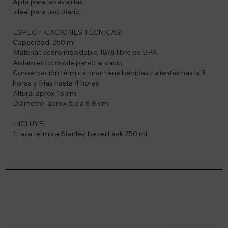
Apta para lavavajillas
Ideal para uso diario
ESPECIFICACIONES TÉCNICAS:
Capacidad: 250 ml
Material: acero inoxidable 18/8 libre de BPA
Aislamiento: doble pared al vacío
Conservación térmica: mantiene bebidas calientes hasta 3
horas y frías hasta 4 horas
Altura: aprox 15 cm
Diámetro: aprox 6,5 a 6,8 cm
INCLUYE:
1 taza térmica Stanley NeverLeak 250 ml
Suscríbete a nuestro newsletter
Recibí ofertas, novedades y más