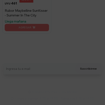
461
UYU
Rubor Maybelline SunKisser
- Summer In The City
Llega mañana
Suscríbete a nuestro newsletter
Recibí ofertas, novedades y más
Suscribirme
Soriano 932 Esq. Convención

Lunes a Viernes 9:30 a 19:00 / Sábados 9:30 a 14:00
