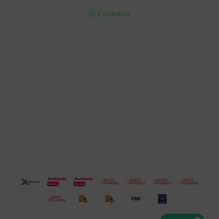
095 772 214 (Whatsapp - Solo Mensajes)

Escribinos

Cuenta
Empresa
Compra
Seguinos