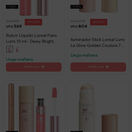
949
1.149
UYU
UYU
40
30
569
804
UYU
UYU
Rubor Líquido Loreal Paris
Iluminador Stick Loreal Lumi
Lumi 10 ml - Dewy Bright
Le Glow Golden Couture 7
Pink
gs
Llega mañana
Llega mañana