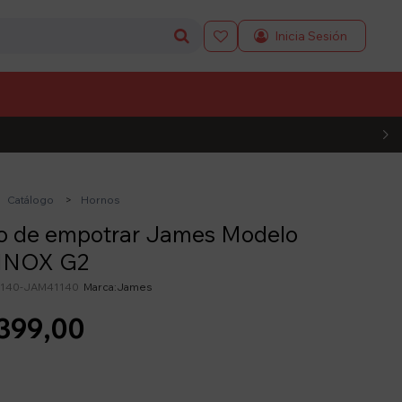

L CÓDIGO
Catálogo
Hornos
o de empotrar James Modelo
INOX G2
140-JAM41140
James
399,00