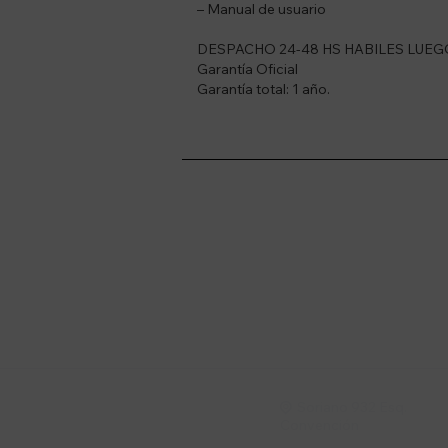
– Manual de usuario
DESPACHO 24-48 HS HABILES LUE
Garantía Oficial
Garantía total: 1 año.
Suscríbete a nue
Recibí ofertas, novedade
Soriano 932 Esq.

Convención