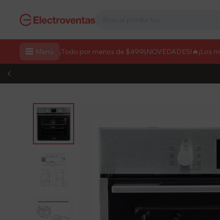

Menú
¡Todo por menos de $499!
¡NOVEDADES!
🔥¡Los 