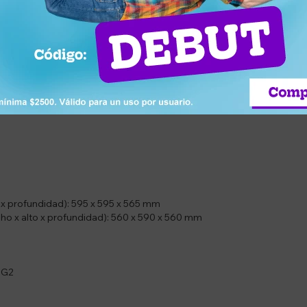
nto exterior
o x profundidad): 595 x 595 x 565 mm
o x alto x profundidad): 560 x 590 x 560 mm
 G2