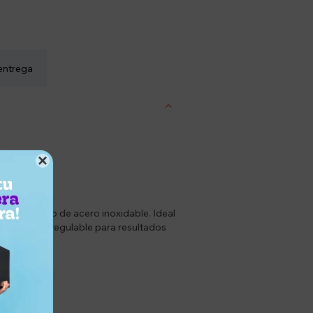
entrega

eño moderno de acero inoxidable. Ideal
 termostato regulable para resultados