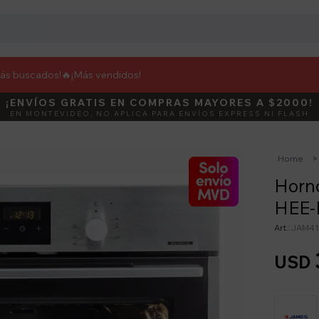
más buscados!🔥
¡Más vendidos!
¡ENVÍOS GRATIS EN COMPRAS MAYORES A $2000!
DEBUT
ACTIVÁ E
EN MONTEVIDEO, NO APLICA PARA ENVÍOS EXPRESS NI FLASH
Home
Horn
HEE-
JAM41
USD