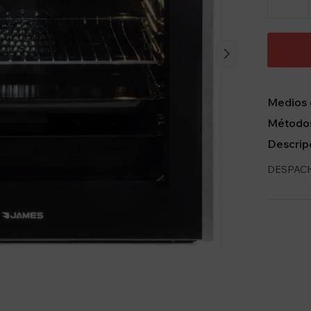
Medios 
Métodos
Descrip
DESPACH