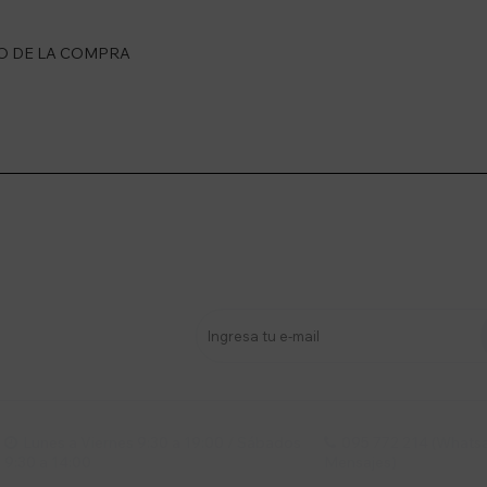
GO DE LA COMPRA
stro newsletter
s y más
Lunes a Viernes 9:30 a 19:00 / Sábados
095 772 214 (Whatsa


9:30 a 14:00
Mensajes)