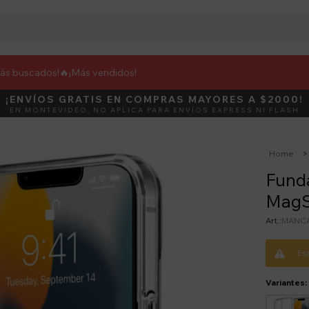
más buscados!🔥
¡Más vendidos!
¡ENVÍOS GRATIS EN COMPRAS MAYORES A $2000!
DEBUT
ACTIVÁ E
EN MONTEVIDEO, NO APLICA PARA ENVÍOS EXPRESS NI FLASH
Home
Fund
MagS
MANCA
Es
Variantes: