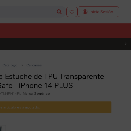

L CÓDIGO
Catálogo
Carcasas
a Estuche de TPU Transparente
afe - iPhone 14 PLUS
TM-IPH14PL
Genérico
te artículo está agotado.