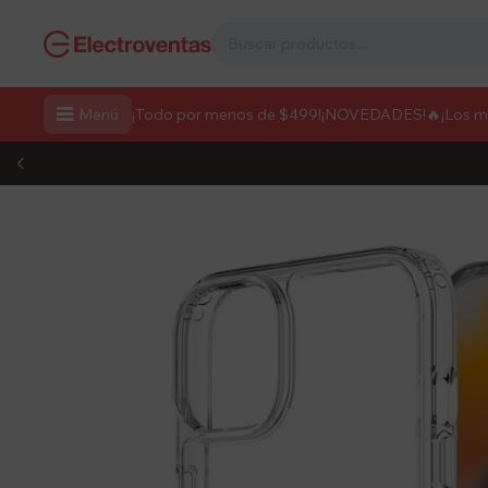

Menú
¡Todo por menos de $499!
¡NOVEDADES!
🔥¡Los 