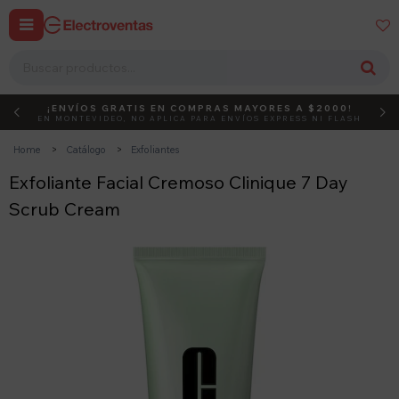


¡ENVÍOS GRATIS EN COMPRAS MAYORES A $2000!
DEBUT
ACTIVÁ EL CÓDIGO
EN MONTEVIDEO, NO APLICA PARA ENVÍOS EXPRESS NI FLASH
Home
Catálogo
Exfoliantes
Exfoliante Facial Cremoso Clinique 7 Day
Scrub Cream