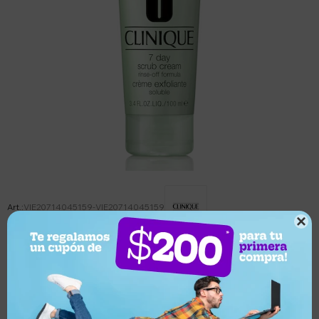
VIE20714045159-VIE20714045159

Este artículo está agotado.