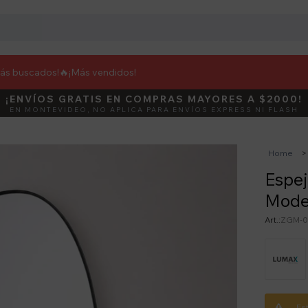
más buscados!🔥
¡Más vendidos!
¡ENVÍOS GRATIS EN COMPRAS MAYORES A $2000!
DEBUT
ACTIVÁ E
EN MONTEVIDEO, NO APLICA PARA ENVÍOS EXPRESS NI FLASH
Home
Espe
Moder
ZGM-0
Es