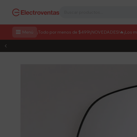

Menú
¡Todo por menos de $499!
¡NOVEDADES!
🔥¡Los 