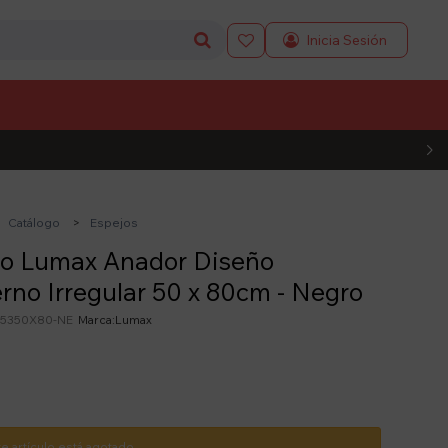

L CÓDIGO
Catálogo
Espejos
jo Lumax Anador Diseño
no Irregular 50 x 80cm - Negro
5350X80-NE
Lumax
te artículo está agotado.