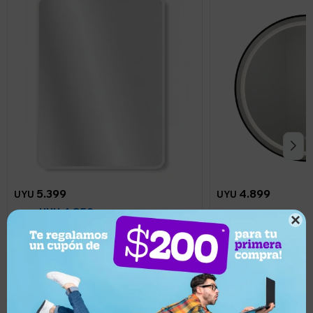
5.399
4.899
UYU
UYU
4.859
UYU
4.409
UYU

Espejo Vertical Lumax Suleban c/marco
Espejo redondo Luz
y luz 90x70cm - Blanco
Llega hoy
Llega hoy