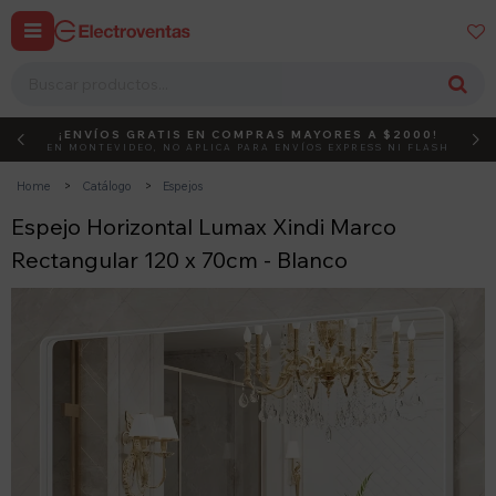


¡ENVÍOS GRATIS EN COMPRAS MAYORES A $2000!
DEBUT
ACTIVÁ EL CÓDIGO
EN MONTEVIDEO, NO APLICA PARA ENVÍOS EXPRESS NI FLASH
Home
Catálogo
Espejos
Espejo Horizontal Lumax Xindi Marco
Rectangular 120 x 70cm - Blanco