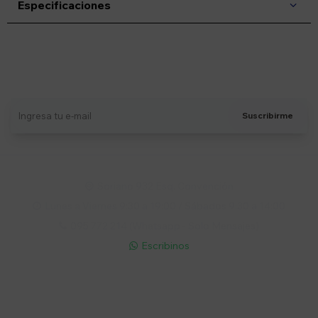
Especificaciones
Suscríbete a nuestro newsletter
Recibí ofertas, novedades y más
Suscribirme
Soriano 932 Esq. Convención

Lunes a Viernes 9:30 a 19:00 / Sábados 9:30 a 14:00

095 772 214 (Whatsapp - Solo Mensajes)

Escribinos

Cuenta