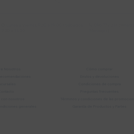
Lunes a Viernes 9:30 a 19:00 / Sábados
095 772 214 (Whatsa


9:30 a 14:00
Mensajes)
mpresa
Compra
e Nosotros
Cómo comprar
recomendaciones
Envíos y devoluciones
ucursales
Condiciones de compra
Contacto
Preguntas frecuentes
a con nosotros
Términos y condiciones de las promocio
ondiciones generales
Garantía de Productos y Partes