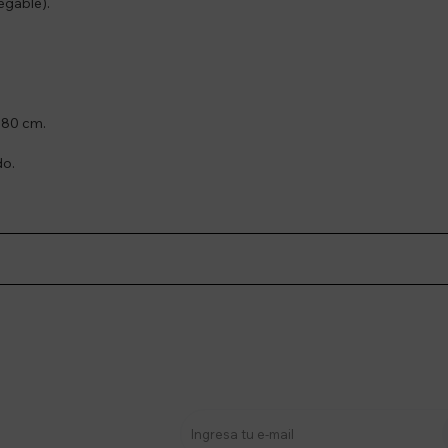
egable).
180 cm.
do.
stro newsletter
s y más