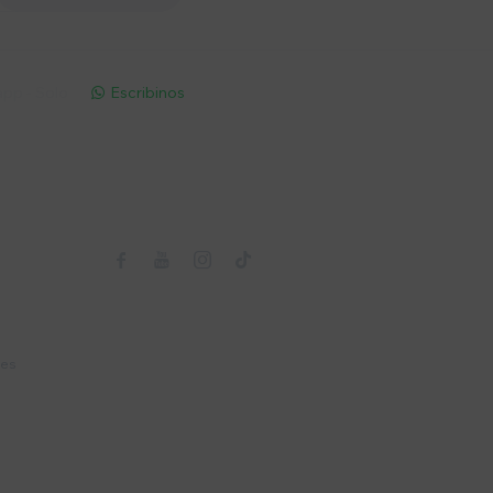
pp - Solo
Escribinos

Seguinos



nes