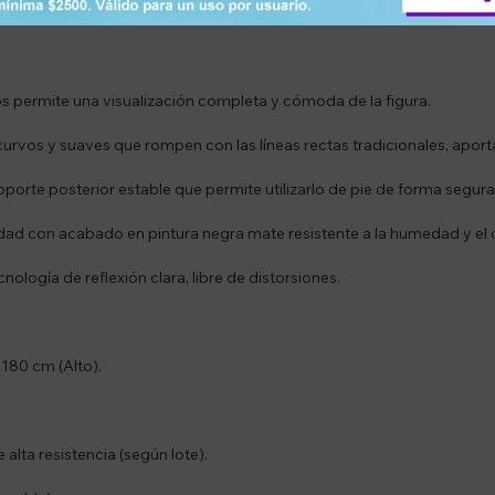
nerar una sensación de mayor amplitud y luminosidad en cualquier hab
os permite una visualización completa y cómoda de la figura.
urvos y suaves que rompen con las líneas rectas tradicionales, apor
oporte posterior estable que permite utilizarlo de pie de forma segura
idad con acabado en pintura negra mate resistente a la humedad y el
cnología de reflexión clara, libre de distorsiones.
180 cm (Alto).
alta resistencia (según lote).