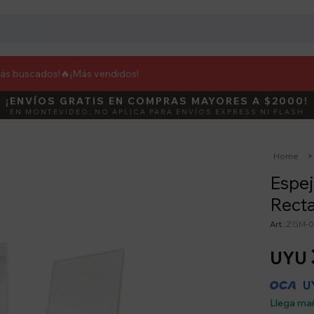
más buscados!🔥
¡Más vendidos!
¡ENVÍOS GRATIS EN COMPRAS MAYORES A $2000!
¡ENVÍOS FLASH! LLEGA EN 2 HORAS
DEBUT
ACTIVÁ E
EN MONTEVIDEO, NO APLICA PARA ENVÍOS EXPRESS NI FLASH
SOLO PARA MONTEVIDEO EN PRODUCTOS SELECCIONADOS
Home
Espe
Recta
ZGM-0
UYU
U
Llega ma