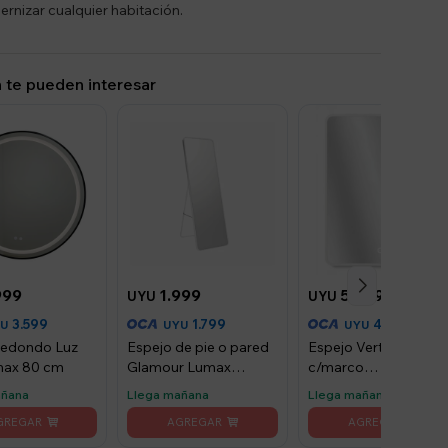
rnizar cualquier habitación.
 te pueden interesar
999
1.999
5.299
UYU
UYU
3.599
1.799
4.769
YU
UYU
UYU
redondo Luz
Espejo de pie o pared
Espejo Vertical Luma
max 80 cm
Glamour Lumax
c/marco
170x65 cm living
desempañador y Luz
añana
Llega mañana
Llega mañana
dormitorio - Blanco
90x70cm - Blanco