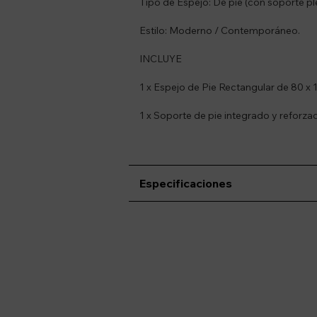
Tipo de Espejo: De pie (con soporte pl
Estilo: Moderno / Contemporáneo.
INCLUYE
1 x Espejo de Pie Rectangular de 80 x 
1 x Soporte de pie integrado y reforza
Especificaciones
Suscríbete a nue
Recibí ofertas, novedade