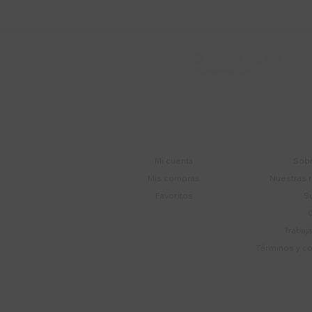
Soriano 932 Esq.

Convención
Cuenta
E
Mi cuenta
Sobr
Mis compras
Nuestras 
Favoritos
S
Trabaj
Términos y c