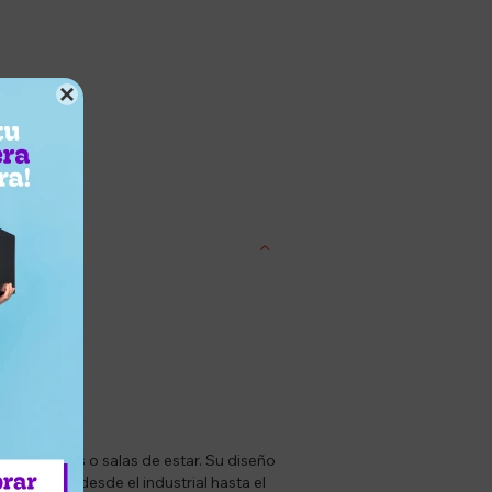

entrega
poráneo.
dormitorios o salas de estar. Su diseño
riorismo, desde el industrial hasta el