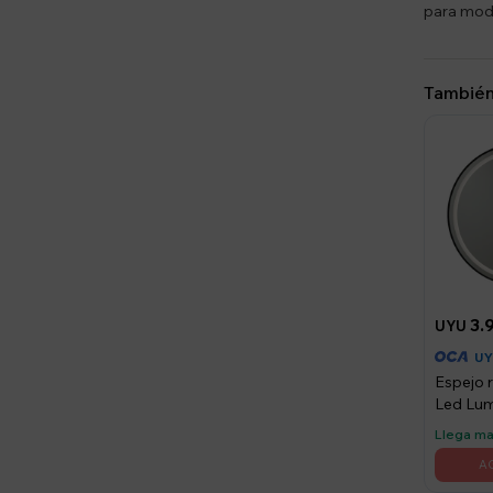
para mode
También
3.
UYU
U
Espejo 
Led Lu
Llega m