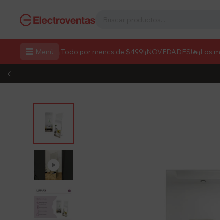

Menú
¡Todo por menos de $499!
¡NOVEDADES!
🔥¡Los 