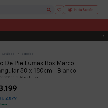

L CÓDIGO
Catálogo
Espejos
jo De Pie Lumax Rox Marco
ngular 80 x 180cm - Blanco
5580X180-BL
Lumax
3.199
2.879
YU
ñana